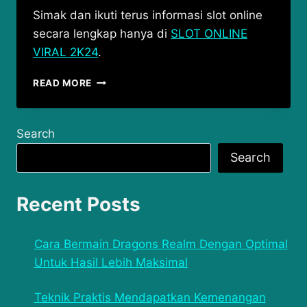
Simak dan ikuti terus informasi slot online
secara lengkap hanya di
SLOT ONLINE
VIRAL 2K24
.
TRIK
READ MORE
MENDAPATKAN
JACKPOT
BESAR
Search
DI
SLOT
Search
YAKUZA
HONOR
Recent Posts
Cara Bermain Dragons Realm Dengan Optimal
Untuk Hasil Lebih Maksimal
Teknik Praktis Mendapatkan Kemenangan