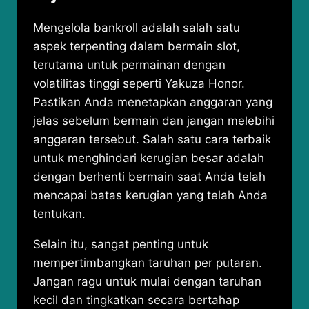
Mengelola bankroll adalah salah satu
aspek terpenting dalam bermain slot,
terutama untuk permainan dengan
volatilitas tinggi seperti Yakuza Honor.
Pastikan Anda menetapkan anggaran yang
jelas sebelum bermain dan jangan melebihi
anggaran tersebut. Salah satu cara terbaik
untuk menghindari kerugian besar adalah
dengan berhenti bermain saat Anda telah
mencapai batas kerugian yang telah Anda
tentukan.
Selain itu, sangat penting untuk
mempertimbangkan taruhan per putaran.
Jangan ragu untuk mulai dengan taruhan
kecil dan tingkatkan secara bertahap