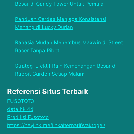
Besar di Candy Tower Untuk Pemula
Panduan Cerdas Menjaga Konsistensi
Menang di Lucky Durian
Rahasia Mudah Menembus Maxwin di Street
Racer Tanpa Ribet
Strategi Efektif Raih Kemenangan Besar di
Rabbit Garden Setiap Malam
Referensi Situs Terbaik
FUSOTOTO
data hk 4d
Prediksi Fusototo
https://heylink.me/linkalternatifwaktogel/