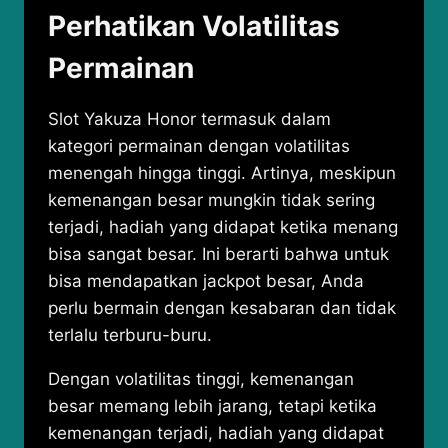
Perhatikan Volatilitas
Permainan
Slot Yakuza Honor termasuk dalam
kategori permainan dengan volatilitas
menengah hingga tinggi. Artinya, meskipun
kemenangan besar mungkin tidak sering
terjadi, hadiah yang didapat ketika menang
bisa sangat besar. Ini berarti bahwa untuk
bisa mendapatkan jackpot besar, Anda
perlu bermain dengan kesabaran dan tidak
terlalu terburu-buru.
Dengan volatilitas tinggi, kemenangan
besar memang lebih jarang, tetapi ketika
kemenangan terjadi, hadiah yang didapat