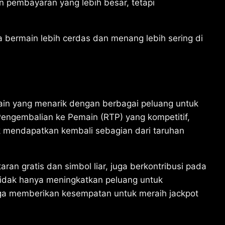
n pembayaran yang lebih besar, tetapi
ermain lebih cerdas dan menang lebih sering di
in yang menarik dengan berbagai peluang untuk
engembalian ke Pemain (RTP) yang kompetitif,
k mendapatkan kembali sebagian dari taruhan
ran gratis dan simbol liar, juga berkontribusi pada
ni tidak hanya meningkatkan peluang untuk
ga memberikan kesempatan untuk meraih jackpot