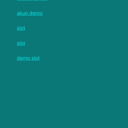
akun demo
slot
slot
demo slot