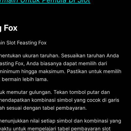
g Fox
entukan ukuran taruhan. Sesuaikan taruhan Anda
easting Fox, Anda biasanya dapat memilih dari
n minimum hingga maksimum. Pastikan untuk memilih
bermain lebih lama.
tuk memutar gulungan. Tekan tombol putar dan
 mendapatkan kombinasi simbol yang cocok di garis
h sesuai dengan tabel pembayaran.
menunjukkan nilai setiap simbol dan kombinasi yang
ktu untuk mempelajari tabel pembayaran slot