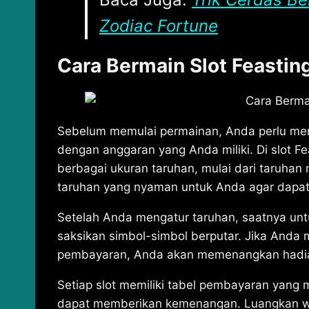
Zodiac Fortune
Cara Bermain Slot Feastin
Sebelum memulai permainan, Anda perlu men
dengan anggaran yang Anda miliki. Di slot F
berbagai ukuran taruhan, mulai dari taruha
taruhan yang nyaman untuk Anda agar dapat 
Setelah Anda mengatur taruhan, saatnya un
saksikan simbol-simbol berputar. Jika Anda
pembayaran, Anda akan memenangkan hadia
Setiap slot memiliki tabel pembayaran yang 
dapat memberikan kemenangan. Luangkan wa