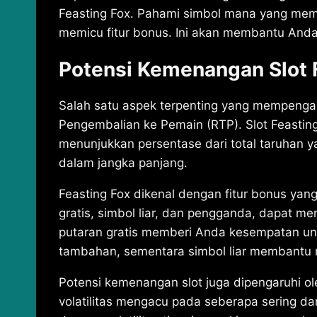
Feasting Fox. Pahami simbol mana yang mem
memicu fitur bonus. Ini akan membantu Anda
Potensi Kemenangan Slot 
Salah satu aspek terpenting yang mempenga
Pengembalian ke Pemain (RTP). Slot Feasting
menunjukkan persentase dari total taruhan 
dalam jangka panjang.
Feasting Fox dikenal dengan fitur bonus yang 
gratis, simbol liar, dan pengganda, dapat 
putaran gratis memberi Anda kesempatan u
tambahan, sementara simbol liar membantu
Potensi kemenangan slot juga dipengaruhi oleh
volatilitas mengacu pada seberapa sering da