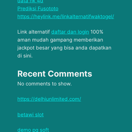
data hk 4d
Prediksi Fusototo
https://heylink.me/linkalternatifwaktogel/
Link alternatif
daftar dan login
100%
aman mudah gampang memberikan
jackpot besar yang bisa anda dapatkan
di sini.
Recent Comments
No comments to show.
https://delhiunlimited.com/
betawi slot
demo pg soft