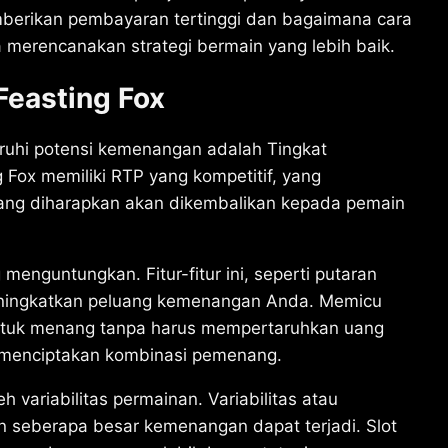
berikan pembayaran tertinggi dan bagaimana cara
 merencanakan strategi bermain yang lebih baik.
Feasting Fox
ruhi potensi kemenangan adalah Tingkat
 Fox memiliki RTP yang kompetitif, yang
yang diharapkan akan dikembalikan kepada pemain
menguntungkan. Fitur-fitur ini, seperti putaran
meningkatkan peluang kemenangan Anda. Memicu
ntuk menang tanpa harus mempertaruhkan uang
 menciptakan kombinasi pemenang.
 variabilitas permainan. Variabilitas atau
n seberapa besar kemenangan dapat terjadi. Slot