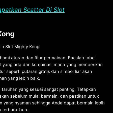
patkan Scatter Di Slot
Kong
ami aturan dan fitur permainan. Bacalah tabel
l yang ada dan kombinasi mana yang memberikan
ur seperti putaran gratis dan simbol liar akan
an yang lebih baik.
taruhan yang sesuai sangat penting. Tetapkan
skan sebelum mulai bermain, dan pastikan untuk
han yang nyaman sehingga Anda dapat bermain lebih
 terburu-buru.