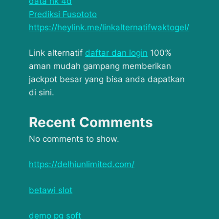
data hk 4d
Prediksi Fusototo
https://heylink.me/linkalternatifwaktogel/
Link alternatif
daftar dan login
100%
aman mudah gampang memberikan
jackpot besar yang bisa anda dapatkan
di sini.
Recent Comments
No comments to show.
https://delhiunlimited.com/
betawi slot
demo pg soft