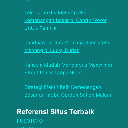
Teknik Praktis Mendapatkan
Kemenangan Besar di Candy Tower
Untuk Pemula
Panduan Cerdas Menjaga Konsistensi
Menang di Lucky Durian
Rahasia Mudah Menembus Maxwin di
Street Racer Tanpa Ribet
Strategi Efektif Raih Kemenangan
Besar di Rabbit Garden Setiap Malam
Referensi Situs Terbaik
FUSOTOTO