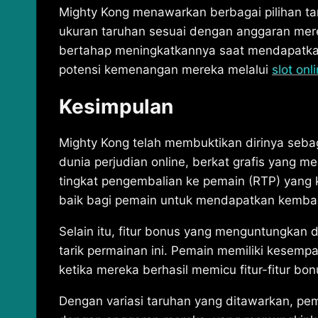
Mighty Kong menawarkan berbagai pilihan 
ukuran taruhan sesuai dengan anggaran mer
bertahap meningkatkannya saat mendapatk
potensi kemenangan mereka melalui
slot onl
Kesimpulan
Mighty Kong telah membuktikan dirinya sebag
dunia perjudian online, berkat grafis yang
tingkat pengembalian ke pemain (RTP) yang 
baik bagi pemain untuk mendapatkan kembali
Selain itu, fitur bonus yang menguntungka
tarik permainan ini. Pemain memiliki kesem
ketika mereka berhasil memicu fitur-fitur 
Dengan variasi taruhan yang ditawarkan, pe