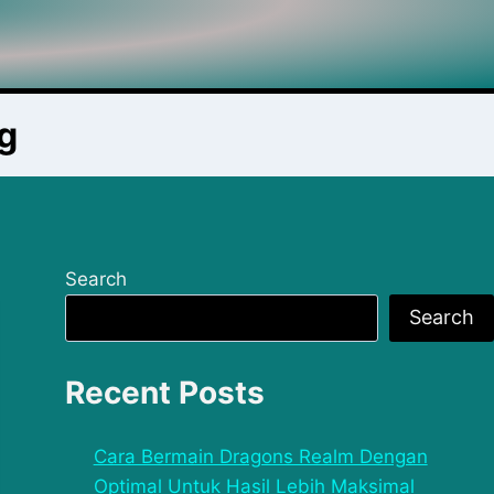
g
Search
Search
Recent Posts
Cara Bermain Dragons Realm Dengan
Optimal Untuk Hasil Lebih Maksimal