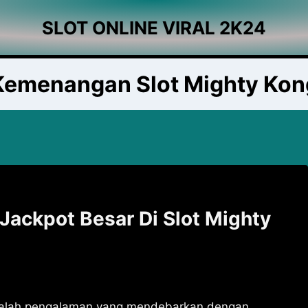
SLOT ONLINE VIRAL 2K24
Kemenangan Slot Mighty Kon
ackpot Besar Di Slot Mighty
 adalah pengalaman yang mendebarkan dengan