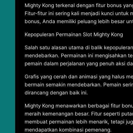
Mighty Kong terkenal dengan fitur bonus yan
Fitur-fitur ini sering kali menjadi kunci untu
bonus, Anda memiliki peluang lebih besar 
Kepopuleran Permainan Slot Mighty Kong
Salah satu alasan utama di balik kepopuler
mendebarkan. Permainan ini mengisahkan te
pemain dalam perjalanan yang penuh aksi da
Grafis yang cerah dan animasi yang halus m
bermain semakin mendebarkan. Pemain sering 
dirancang dengan baik ini.
Mighty Kong menawarkan berbagai fitur bon
meraih kemenangan besar. Fitur seperti putar
membuat permainan lebih menarik, tetapi j
mendapatkan kombinasi pemenang.