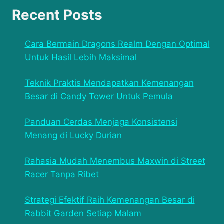
REIGN
Recent Posts
Cara Bermain Dragons Realm Dengan Optimal
Untuk Hasil Lebih Maksimal
Teknik Praktis Mendapatkan Kemenangan
Besar di Candy Tower Untuk Pemula
Panduan Cerdas Menjaga Konsistensi
Menang di Lucky Durian
Rahasia Mudah Menembus Maxwin di Street
Racer Tanpa Ribet
Strategi Efektif Raih Kemenangan Besar di
Rabbit Garden Setiap Malam