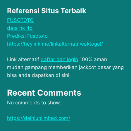
Referensi Situs Terbaik
FUSOTOTO
data hk 4d
Prediksi Fusototo
https://heylink.me/linkalternatifwaktogel/
Link alternatif
daftar dan login
100% aman
mudah gampang memberikan jackpot besar yang
bisa anda dapatkan di sini.
Recent Comments
No comments to show.
https://delhiunlimited.com/