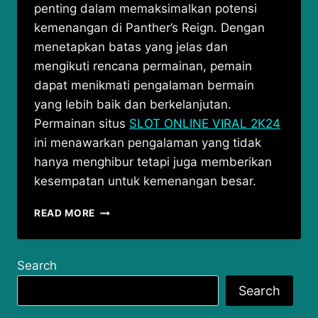
penting dalam memaksimalkan potensi
kemenangan di Panther’s Reign. Dengan
menetapkan batas yang jelas dan
mengikuti rencana permainan, pemain
dapat menikmati pengalaman bermain
yang lebih baik dan berkelanjutan.
Permainan situs
SLOT ONLINE VIRAL 2K24
ini menawarkan pengalaman yang tidak
hanya menghibur tetapi juga memberikan
kesempatan untuk kemenangan besar.
STRATEGI
READ MORE
CERDAS
MENDAPATKAN
JACKPOT
Search
BESAR
DI
Search
SLOT
PANTHER’S