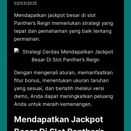
02/03/2025
Mendapatkan jackpot besar di slot
Panther’s Reign memerlukan strategi yang
tepat dan pemahaman yang baik tentang
permainan.
Dengan mengenali aturan, memanfaatkan
fitur bonus, menentukan ukuran taruhan
yang sesuai, dan berlatih melalui versi
demo, Anda dapat meningkatkan peluang
Anda untuk meraih kemenangan.
Mendapatkan Jackpot