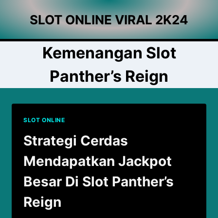
Skip
SLOT ONLINE VIRAL 2K24
to
content
Kemenangan Slot
Panther’s Reign
SLOT ONLINE
Strategi Cerdas
Mendapatkan Jackpot
Besar Di Slot Panther’s
Reign