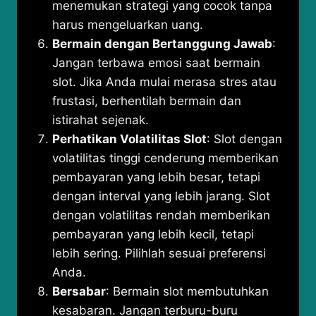
menemukan strategi yang cocok tanpa
harus mengeluarkan uang.
Bermain dengan Bertanggung Jawab
:
Jangan terbawa emosi saat bermain
slot. Jika Anda mulai merasa stres atau
frustasi, berhentilah bermain dan
istirahat sejenak.
Perhatikan Volatilitas Slot
: Slot dengan
volatilitas tinggi cenderung memberikan
pembayaran yang lebih besar, tetapi
dengan interval yang lebih jarang. Slot
dengan volatilitas rendah memberikan
pembayaran yang lebih kecil, tetapi
lebih sering. Pilihlah sesuai preferensi
Anda.
Bersabar
: Bermain slot membutuhkan
kesabaran. Jangan terburu-buru