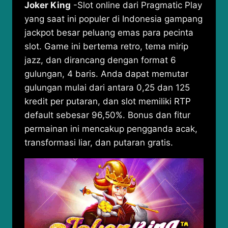
Joker King
-Slot online dari Pragmatic Play
yang saat ini populer di Indonesia gampang
jackpot besar peluang emas para pecinta
slot. Game ini bertema retro, tema mirip
jazz, dan dirancang dengan format 6
gulungan, 4 baris. Anda dapat memutar
gulungan mulai dari
antara 0,25 dan 125
kredit per putaran, dan slot memiliki RTP
default sebesar 96,50%. Bonus dan fitur
permainan ini mencakup pengganda acak,
transformasi liar, dan putaran gratis.