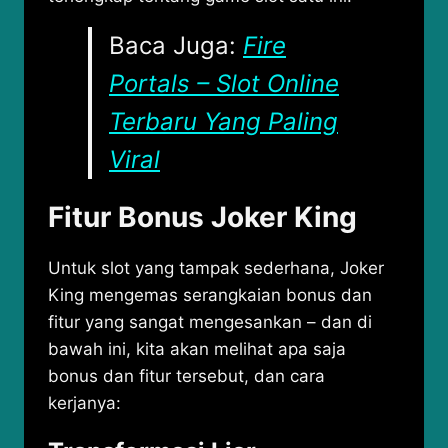
Baca Juga:
Fire
Portals – Slot Online
Terbaru Yang Paling
Viral
Fitur Bonus Joker King
Untuk slot yang tampak sederhana, Joker
King mengemas serangkaian bonus dan
fitur yang sangat mengesankan – dan di
bawah ini, kita akan melihat apa saja
bonus dan fitur tersebut, dan cara
kerjanya: