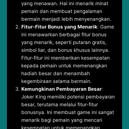
yang menawan. Hal ini menarik minat
pemain dan membuat pengalaman
bermain menjadi lebih menyenangkan.
Fitur-Fitur Bonus yang Menarik
: Game
ini menawarkan berbagai fitur bonus
yang menarik, seperti putaran gratis,
simbol liar, dan bonus khusus lainnya.
Fitur-fitur ini memberikan kesempatan
kepada pemain untuk memenangkan
hadiah besar dan menambah
kegembiraan selama bermain.
Kemungkinan Pembayaran Besar
:
Joker King memiliki potensi pembayaran
besar, terutama melalui fitur-fitur
bonusnya. Ini membuat game ini sangat
menarik bagi pemain yang mencari
kesempatan untuk memenangkan