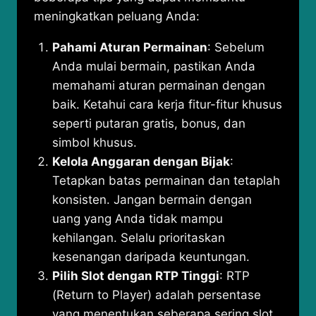
meningkatkan peluang Anda:
Pahami Aturan Permainan
: Sebelum
Anda mulai bermain, pastikan Anda
memahami aturan permainan dengan
baik. Ketahui cara kerja fitur-fitur khusus
seperti putaran gratis, bonus, dan
simbol khusus.
Kelola Anggaran dengan Bijak
:
Tetapkan batas permainan dan tetaplah
konsisten. Jangan bermain dengan
uang yang Anda tidak mampu
kehilangan. Selalu prioritaskan
kesenangan daripada keuntungan.
Pilih Slot dengan RTP Tinggi
: RTP
(Return to Player) adalah persentase
yang menentukan seberapa sering slot