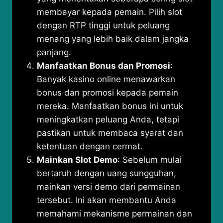
membayar kepada pemain. Pilih slot
dengan RTP tinggi untuk peluang
menang yang lebih baik dalam jangka
panjang.
Manfaatkan Bonus dan Promosi
:
Banyak kasino online menawarkan
bonus dan promosi kepada pemain
mereka. Manfaatkan bonus ini untuk
meningkatkan peluang Anda, tetapi
pastikan untuk membaca syarat dan
ketentuan dengan cermat.
Mainkan Slot Demo
: Sebelum mulai
bertaruh dengan uang sungguhan,
mainkan versi demo dari permainan
tersebut. Ini akan membantu Anda
memahami mekanisme permainan dan