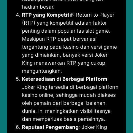
hadiah besar.
RTP yang Kompetitif
: Return to Player
(RTP) yang kompetitif adalah faktor
penting dalam popularitas slot game.
Meskipun RTP dapat bervariasi
tergantung pada kasino dan versi game
yang dimainkan, banyak versi Joker
King menawarkan RTP yang cukup
menguntungkan.
Ketersediaan di Berbagai Platform
:
Joker King tersedia di berbagai platform
kasino online, sehingga mudah diakses
oleh pemain dari berbagai belahan
dunia. Ini meningkatkan visibilitasnya
dan memperluas basis pemainnya.
Reputasi Pengembang
: Joker King