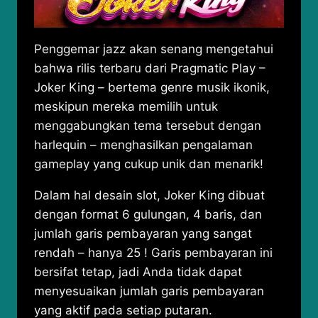
Penggemar jazz akan senang mengetahui
bahwa rilis terbaru dari Pragmatic Play –
Joker King – bertema genre musik ikonik,
meskipun mereka memilih untuk
menggabungkan tema tersebut dengan
harlequin – menghasilkan pengalaman
gameplay yang cukup unik dan menarik!
Dalam hal desain slot, Joker King dibuat
dengan format 6 gulungan, 4 baris, dan
jumlah garis pembayaran yang sangat
rendah – hanya 25 ! Garis pembayaran ini
bersifat tetap, jadi Anda tidak dapat
menyesuaikan jumlah garis pembayaran
yang aktif pada setiap putaran.