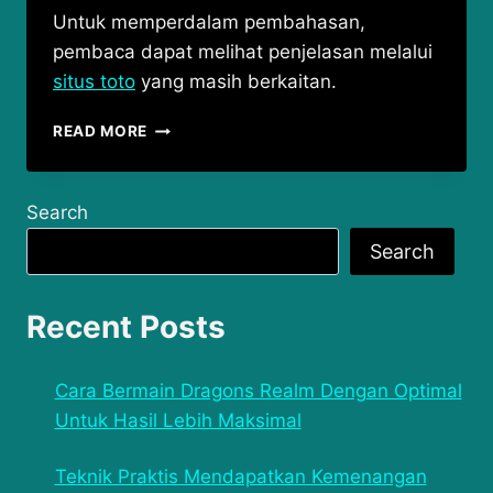
Untuk memperdalam pembahasan,
pembaca dapat melihat penjelasan melalui
situs toto
yang masih berkaitan.
CARA
READ MORE
BERMAIN
DRAGONS
REALM
Search
DENGAN
OPTIMAL
Search
UNTUK
HASIL
LEBIH
Recent Posts
MAKSIMAL
Cara Bermain Dragons Realm Dengan Optimal
Untuk Hasil Lebih Maksimal
Teknik Praktis Mendapatkan Kemenangan