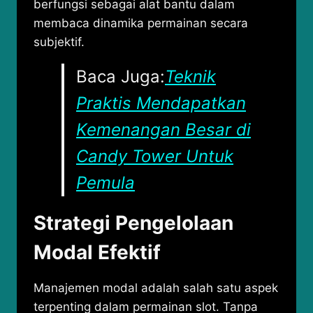
berfungsi sebagai alat bantu dalam
membaca dinamika permainan secara
subjektif.
Baca Juga:
Teknik
Praktis Mendapatkan
Kemenangan Besar di
Candy Tower Untuk
Pemula
Strategi Pengelolaan
Modal Efektif
Manajemen modal adalah salah satu aspek
terpenting dalam permainan slot. Tanpa