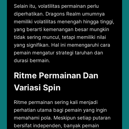
Selain itu, volatilitas permainan perlu
diperhatikan. Dragons Realm umumnya
memiliki volatilitas menengah hingga tinggi,
yang berarti kemenangan besar mungkin
tidak sering muncul, tetapi memiliki nilai
yang signifikan. Hal ini memengaruhi cara
pemain mengatur strategi taruhan dan
durasi bermain.
Ritme Permainan Dan
Variasi Spin
Ritme permainan sering kali menjadi
perhatian utama bagi pemain yang ingin
memahami pola. Meskipun setiap putaran
bersifat independen, banyak pemain