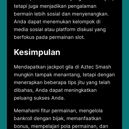
tetapi juga menjadikan pengalaman
bermain lebih sosial dan menyenangkan.
Anda dapat menemukan kelompok di
media sosial atau platform diskusi yang
berfokus pada permainan slot.
Kesimpulan
​Mendapatkan jackpot gila di Aztec Smash
mungkin tampak menantang, tetapi dengan
menerapkan beberapa tips jitu yang telah
dibahas, Anda dapat meningkatkan
peluang sukses Anda.​
Memahami fitur permainan, mengelola
bankroll dengan bijak, memanfaatkan
bonus, mempelajari pola permainan, dan