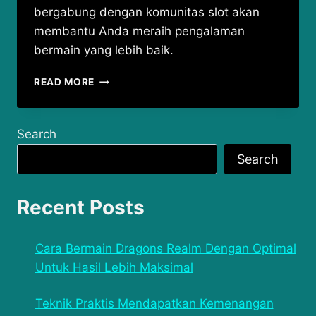
bergabung dengan komunitas slot akan
membantu Anda meraih pengalaman
bermain yang lebih baik.
TIPS
READ MORE
JITU
BUAT
JACKPOT
Search
GILA
DI
Search
AZTEC
SMASH
Recent Posts
Cara Bermain Dragons Realm Dengan Optimal
Untuk Hasil Lebih Maksimal
Teknik Praktis Mendapatkan Kemenangan