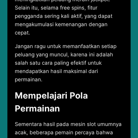
Selain itu, selama free spins, fitur
pengganda sering kali aktif, yang dapat
mengakumulasi kemenangan dengan
cepat.
Jangan ragu untuk memanfaatkan setiap
peluang yang muncul, karena ini adalah
salah satu cara paling efektif untuk
mendapatkan hasil maksimal dari
permainan.
Mempelajari Pola
Permainan
Sementara hasil pada mesin slot umumnya
acak, beberapa pemain percaya bahwa