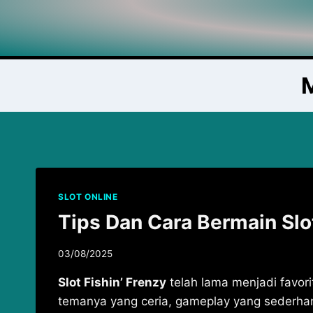
Skip
to
content
M
SLOT ONLINE
Tips Dan Cara Bermain Slot
03/08/2025
Slot Fishin’ Frenzy
telah lama menjadi favori
temanya yang ceria, gameplay yang sederha