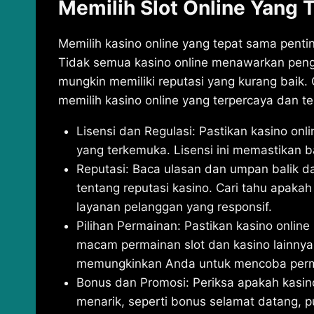
Memilih Slot Online Yang 
Memilih kasino online yang tepat sama pent
Tidak semua kasino online menawarkan pen
mungkin memiliki reputasi yang kurang baik. 
memilih kasino online yang terpercaya dan t
Lisensi dan Regulasi: Pastikan kasino onlin
yang terkemuka. Lisensi ini memastikan b
Reputasi: Baca ulasan dan umpan balik d
tentang reputasi kasino. Cari tahu apaka
layanan pelanggan yang responsif.
Pilihan Permainan: Pastikan kasino online
macam permainan slot dan kasino lainnya.
memungkinkan Anda untuk mencoba perm
Bonus dan Promosi: Periksa apakah kasi
menarik, seperti bonus selamat datang, pu