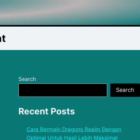
at
Search
Search
Recent Posts
Cara Bermain Dragons Realm Dengan
Optimal Untuk Hasil Lebih Maksimal