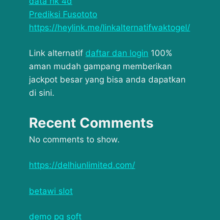
data hk 4d
Prediksi Fusototo
https://heylink.me/linkalternatifwaktogel/
Link alternatif
daftar dan login
100%
aman mudah gampang memberikan
jackpot besar yang bisa anda dapatkan
di sini.
Recent Comments
No comments to show.
https://delhiunlimited.com/
betawi slot
demo pg soft