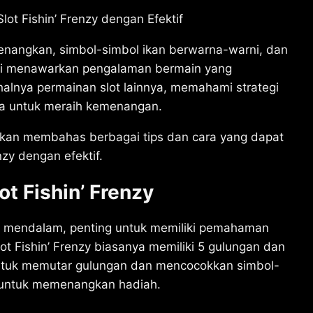
enangkan, simbol-simbol ikan berwarna-warni, dan
ini menawarkan pengalaman bermain yang
alnya permainan slot lainnya, memahami strategi
da untuk meraih kemenangan.
kan membahas berbagai tips dan cara yang dapat
zy dengan efektif.
t Fishin’ Frenzy
h mendalam, penting untuk memiliki pemahaman
ot Fishin’ Frenzy biasanya memiliki 5 gulungan dan
ntuk memutar gulungan dan mencocokkan simbol-
f untuk memenangkan hadiah.