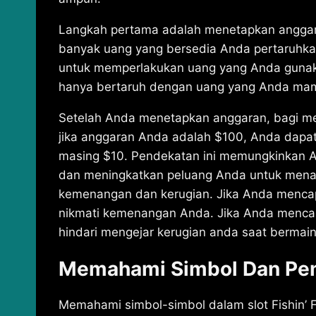
Langkah pertama adalah menetapkan anggar
banyak uang yang bersedia Anda pertaruhkan
untuk memperlakukan uang yang Anda gunaka
hanya bertaruh dengan uang yang Anda mam
Setelah Anda menetapkan anggaran, bagi menj
jika anggaran Anda adalah $100, Anda dapa
masing $10. Pendekatan ini memungkinkan A
dan meningkatkan peluang Anda untuk menang
kemenangan dan kerugian. Jika Anda mencap
nikmati kemenangan Anda. Jika Anda mencap
hindari mengejar kerugian anda saat bermain
Memahami Simbol Dan Pe
Memahami simbol-simbol dalam slot Fishin’ 