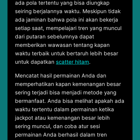
ada pola tertentu yang bisa diungkap
seiring berjalannya waktu. Meskipun tidak
ada jaminan bahwa pola ini akan bekerja
setiap saat, mempelajari tren yang muncul
dari putaran sebelumnya dapat
memberikan wawasan tentang kapan
waktu terbaik untuk bertaruh lebih besar
untuk dapatkan
scatter hitam
.
Mencatat hasil permainan Anda dan
memperhatikan kapan kemenangan besar
sering terjadi bisa menjadi metode yang
bermanfaat. Anda bisa melihat apakah ada
waktu tertentu dalam permainan ketika
jackpot atau kemenangan besar lebih
sering muncul, dan coba atur sesi
permainan Anda berhasil dalam tren