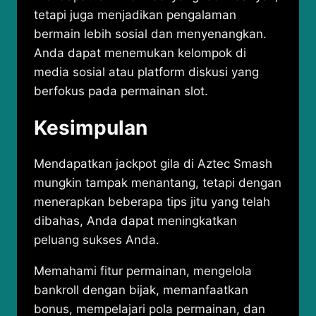
tetapi juga menjadikan pengalaman
bermain lebih sosial dan menyenangkan.
Anda dapat menemukan kelompok di
media sosial atau platform diskusi yang
berfokus pada permainan slot.
Kesimpulan
​Mendapatkan jackpot gila di Aztec Smash
mungkin tampak menantang, tetapi dengan
menerapkan beberapa tips jitu yang telah
dibahas, Anda dapat meningkatkan
peluang sukses Anda.​
Memahami fitur permainan, mengelola
bankroll dengan bijak, memanfaatkan
bonus, mempelajari pola permainan, dan