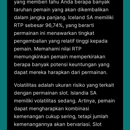
yang memberi tahu Anda berapa banyak
taruhan pemain yang akan dikembalikan
dalam jangka panjang. Iceland SA memiliki
RTP sebesar 96,74%, yang berarti
permainan ini menawarkan tingkat
pengembalian yang relatif tinggi kepada
pemain. Memahami nilai RTP
memungkinkan pemain memperkirakan
berapa banyak potensi keuntungan yang
dapat mereka harapkan dari permainan.
Volatilitas adalah ukuran risiko yang terkait
dengan permainan slot. Islandia SA
memiliki volatilitas sedang. Artinya, pemain
dapat mengharapkan kombinasi
kemenangan cukup sering, tetapi jumlah
kemenangannya akan bervariasi. Slot