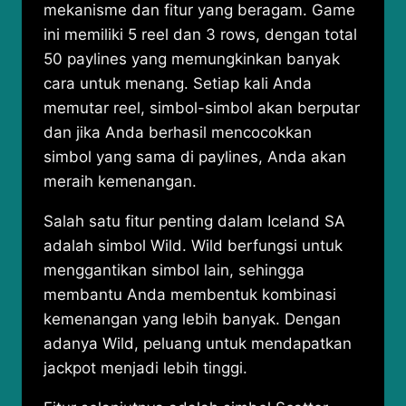
mekanisme dan fitur yang beragam. Game
ini memiliki 5 reel dan 3 rows, dengan total
50 paylines yang memungkinkan banyak
cara untuk menang. Setiap kali Anda
memutar reel, simbol-simbol akan berputar
dan jika Anda berhasil mencocokkan
simbol yang sama di paylines, Anda akan
meraih kemenangan.
Salah satu fitur penting dalam Iceland SA
adalah simbol Wild. Wild berfungsi untuk
menggantikan simbol lain, sehingga
membantu Anda membentuk kombinasi
kemenangan yang lebih banyak. Dengan
adanya Wild, peluang untuk mendapatkan
jackpot menjadi lebih tinggi.