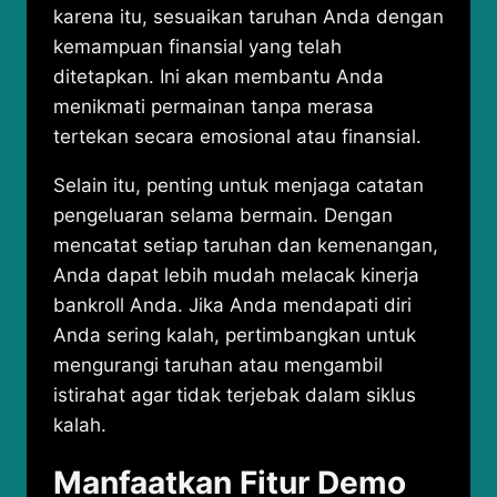
karena itu, sesuaikan taruhan Anda dengan
kemampuan finansial yang telah
ditetapkan. Ini akan membantu Anda
menikmati permainan tanpa merasa
tertekan secara emosional atau finansial.
Selain itu, penting untuk menjaga catatan
pengeluaran selama bermain. Dengan
mencatat setiap taruhan dan kemenangan,
Anda dapat lebih mudah melacak kinerja
bankroll Anda. Jika Anda mendapati diri
Anda sering kalah, pertimbangkan untuk
mengurangi taruhan atau mengambil
istirahat agar tidak terjebak dalam siklus
kalah.
Manfaatkan Fitur Demo