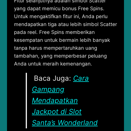
Fitur selanjutnya adalah simbol Scatter
yang dapat memicu bonus Free Spins.
Untuk mengaktifkan fitur ini, Anda perlu
mendapatkan tiga atau lebih simbol Scatter
pada reel. Free Spins memberikan
kesempatan untuk bermain lebih banyak
tanpa harus mempertaruhkan uang
tambahan, yang memperbesar peluang
Anda untuk meraih kemenangan.
Baca Juga:
Cara
Gampang
Mendapatkan
Jackpot di Slot
Santa’s Wonderland