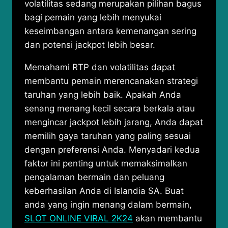
volatilitas sedang merupakan pilihan bagus
bagi pemain yang lebih menyukai
keseimbangan antara kemenangan sering
dan potensi jackpot lebih besar.
Memahami RTP dan volatilitas dapat
membantu pemain merencanakan strategi
taruhan yang lebih baik. Apakah Anda
senang menang kecil secara berkala atau
mengincar jackpot lebih jarang, Anda dapat
memilih gaya taruhan yang paling sesuai
dengan preferensi Anda. Menyadari kedua
faktor ini penting untuk memaksimalkan
pengalaman bermain dan peluang
keberhasilan Anda di Islandia SA. Buat
anda yang ingin menang dalam bermain,
SLOT ONLINE VIRAL 2K24
akan membantu