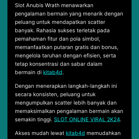
Slot Anubis Wrath menawarkan
pengalaman bermain yang menarik dengan
peluang untuk mendapatkan scatter
banyak. Rahasia sukses terletak pada
pemahaman fitur dan pola simbol,
memanfaatkan putaran gratis dan bonus,
mengelola taruhan dengan efisien, serta
tetap konsentrasi dan sabar dalam
bermain di
kitab4d
.
Dengan menerapkan langkah-langkah ini
secara konsisten, peluang untuk
mengumpulkan scatter lebih banyak dan
memaksimalkan pengalaman bermain akan
semakin tinggi.
SLOT ONLINE VIRAL 2K24
.
Akses mudah lewat
kitab4d
memudahkan