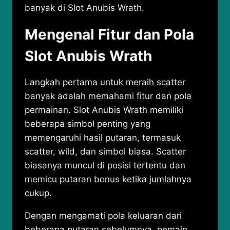
banyak di Slot Anubis Wrath.
Mengenal Fitur dan Pola
Slot Anubis Wrath
Langkah pertama untuk meraih scatter
banyak adalah memahami fitur dan pola
permainan. Slot Anubis Wrath memiliki
beberapa simbol penting yang
memengaruhi hasil putaran, termasuk
scatter, wild, dan simbol biasa. Scatter
biasanya muncul di posisi tertentu dan
memicu putaran bonus ketika jumlahnya
cukup.
Dengan mengamati pola keluaran dari
beberapa putaran sebelumnya, pemain