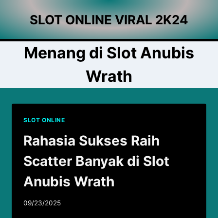
Skip
SLOT ONLINE VIRAL 2K24
to
content
Menang di Slot Anubis
Wrath
SLOT ONLINE
Rahasia Sukses Raih
Scatter Banyak di Slot
Anubis Wrath
09/23/2025