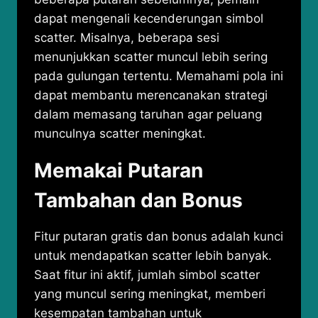
dapat mengenali kecenderungan simbol
scatter. Misalnya, beberapa sesi
menunjukkan scatter muncul lebih sering
pada gulungan tertentu. Memahami pola ini
dapat membantu merencanakan strategi
dalam memasang taruhan agar peluang
munculnya scatter meningkat.
Memakai Putaran
Tambahan dan Bonus
Fitur putaran gratis dan bonus adalah kunci
untuk mendapatkan scatter lebih banyak.
Saat fitur ini aktif, jumlah simbol scatter
yang muncul sering meningkat, memberi
kesempatan tambahan untuk