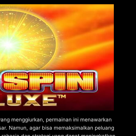
 yang menggiurkan, permainan ini menawarkan
sar. Namun, agar bisa memaksimalkan peluang
rahasia dan strategi yang dapat meningkatkan