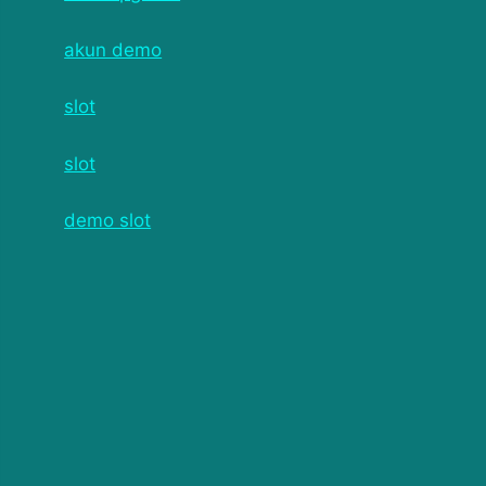
akun demo
slot
slot
demo slot