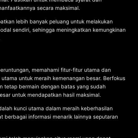
manfaatkannya secara maksimal.
tkan lebih banyak peluang untuk melakukan
odal sendiri, sehingga meningkatkan kemungkinan
.
eruntungan, memahami fitur-fitur utama dan
ci utama untuk meraih kemenangan besar. Berfokus
an tetap bermain dengan batas yang sudah
esar untuk mendapatkan hasil maksimal.
dalah kunci utama dalam meraih keberhasilan
at berbagai informasi menarik lainnya seputaran