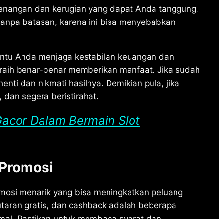
enangan dan kerugian yang dapat Anda tanggung.
tanpa batasan, karena ini bisa menyebabkan
ntu Anda menjaga kestabilan keuangan dan
ih benar-benar memberikan manfaat. Jika sudah
ti dan nikmati hasilnya. Demikian pula, jika
dan segera beristirahat.
Gacor Dalam Bermain Slot
Promosi
mosi menarik yang bisa meningkatkan peluang
taran gratis, dan cashback adalah beberapa
mal. Pastikan untuk membaca syarat dan