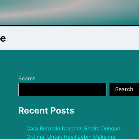
xe
Search
Search
Recent Posts
Cara Bermain Dragons Realm Dengan
Optimal Untuk Hasil Lebih Maksimal