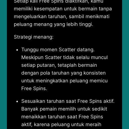
Setiap kali Free Spins diaktifkan, kamu
memiliki kesempatan untuk bermain tanpa
mengeluarkan taruhan, sambil menikmati
peluang menang yang lebih tinggi.
Strategi menang:
Tunggu momen Scatter datang.
Meskipun Scatter tidak selalu muncul
setiap putaran, tetaplah bermain
dengan pola taruhan yang konsisten
untuk meningkatkan peluang memicu
Free Spins.
Sesuaikan taruhan saat Free Spins aktif.
Banyak pemain memilih untuk sedikit
menaikkan taruhan saat Free Spins
aktif, karena peluang untuk meraih