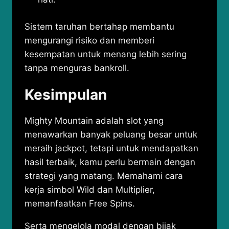
Sistem taruhan bertahap membantu
mengurangi risiko dan memberi
kesempatan untuk menang lebih sering
tanpa menguras bankroll.
Kesimpulan
Mighty Mountain adalah slot yang
menawarkan banyak peluang besar untuk
meraih jackpot, tetapi untuk mendapatkan
hasil terbaik, kamu perlu bermain dengan
strategi yang matang. Memahami cara
kerja simbol Wild dan Multiplier,
memanfaatkan Free Spins.
Serta mengelola modal dengan bijak