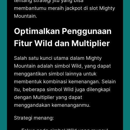
tentang strategi jitu yang bisa
membantumu meraih jackpot di slot Mighty
Mountain.
Optimalkan Penggunaan
Fitur Wild dan Multiplier
Salah satu kunci utama dalam Mighty
Mountain adalah simbol Wild, yang dapat
menggantikan simbol lainnya untuk
membentuk kombinasi kemenangan. Selain
itu, beberapa simbol Wild juga dilengkapi
dengan Multiplier yang dapat
menggandakan kemenanganmu.
Strategi menang: