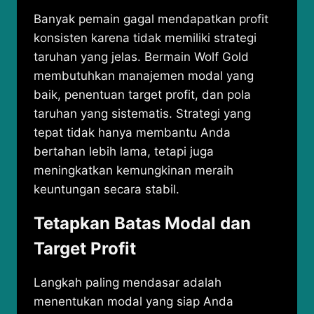
Banyak pemain gagal mendapatkan profit
konsisten karena tidak memiliki strategi
taruhan yang jelas. Bermain Wolf Gold
membutuhkan manajemen modal yang
baik, penentuan target profit, dan pola
taruhan yang sistematis. Strategi yang
tepat tidak hanya membantu Anda
bertahan lebih lama, tetapi juga
meningkatkan kemungkinan meraih
keuntungan secara stabil.
Tetapkan Batas Modal dan
Target Profit
Langkah paling mendasar adalah
menentukan modal yang siap Anda