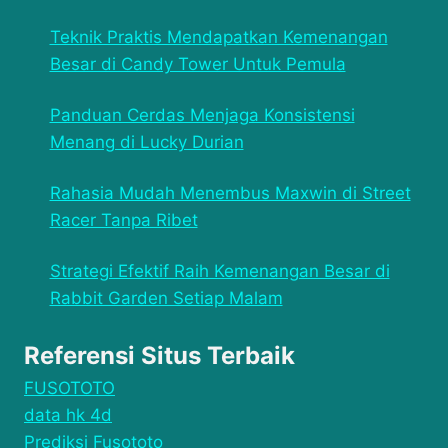
Teknik Praktis Mendapatkan Kemenangan
Besar di Candy Tower Untuk Pemula
Panduan Cerdas Menjaga Konsistensi
Menang di Lucky Durian
Rahasia Mudah Menembus Maxwin di Street
Racer Tanpa Ribet
Strategi Efektif Raih Kemenangan Besar di
Rabbit Garden Setiap Malam
Referensi Situs Terbaik
FUSOTOTO
data hk 4d
Prediksi Fusototo