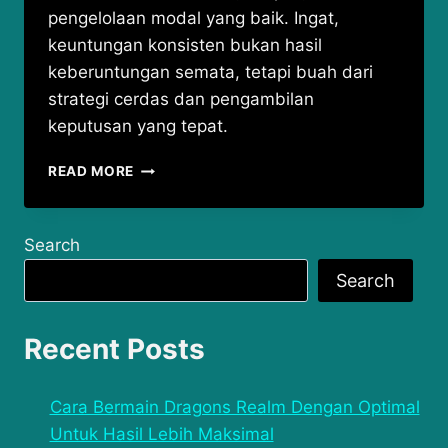
pengelolaan modal yang baik. Ingat,
keuntungan konsisten bukan hasil
keberuntungan semata, tetapi buah dari
strategi cerdas dan pengambilan
keputusan yang tepat.
CARA
READ MORE
CERDAS
RAIH
PROFIT
Search
KONSISTEN
WOLF
Search
GOLD
Recent Posts
Cara Bermain Dragons Realm Dengan Optimal
Untuk Hasil Lebih Maksimal