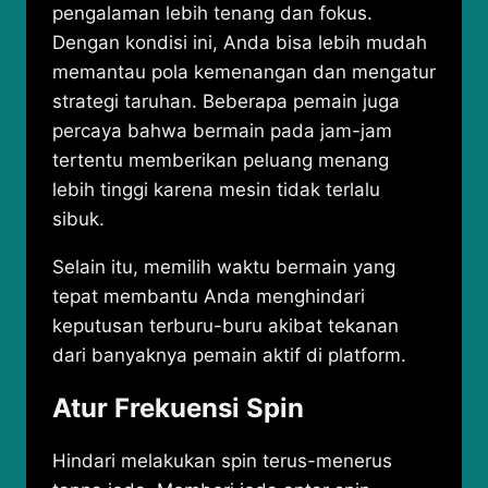
pengalaman lebih tenang dan fokus.
Dengan kondisi ini, Anda bisa lebih mudah
memantau pola kemenangan dan mengatur
strategi taruhan. Beberapa pemain juga
percaya bahwa bermain pada jam-jam
tertentu memberikan peluang menang
lebih tinggi karena mesin tidak terlalu
sibuk.
Selain itu, memilih waktu bermain yang
tepat membantu Anda menghindari
keputusan terburu-buru akibat tekanan
dari banyaknya pemain aktif di platform.
Atur Frekuensi Spin
Hindari melakukan spin terus-menerus