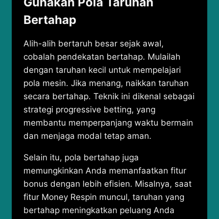
Gunakan Pola Taruhan
Bertahap
Alih-alih bertaruh besar sejak awal,
cobalah pendekatan bertahap. Mulailah
dengan taruhan kecil untuk mempelajari
pola mesin. Jika menang, naikkan taruhan
secara bertahap. Teknik ini dikenal sebagai
strategi progressive betting, yang
membantu memperpanjang waktu bermain
dan menjaga modal tetap aman.
Selain itu, pola bertahap juga
memungkinkan Anda memanfaatkan fitur
bonus dengan lebih efisien. Misalnya, saat
fitur Money Respin muncul, taruhan yang
bertahap meningkatkan peluang Anda