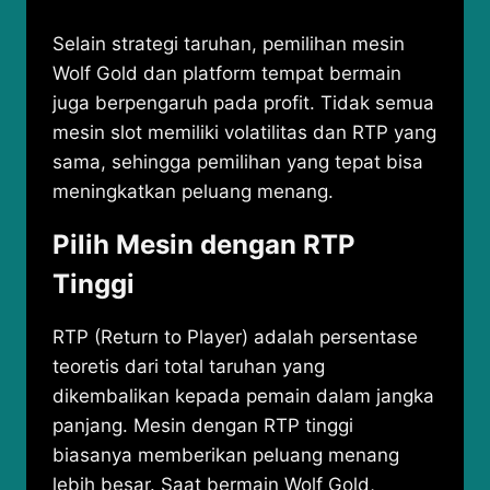
Selain strategi taruhan, pemilihan mesin
Wolf Gold dan platform tempat bermain
juga berpengaruh pada profit. Tidak semua
mesin slot memiliki volatilitas dan RTP yang
sama, sehingga pemilihan yang tepat bisa
meningkatkan peluang menang.
Pilih Mesin dengan RTP
Tinggi
RTP (Return to Player) adalah persentase
teoretis dari total taruhan yang
dikembalikan kepada pemain dalam jangka
panjang. Mesin dengan RTP tinggi
biasanya memberikan peluang menang
lebih besar. Saat bermain Wolf Gold,