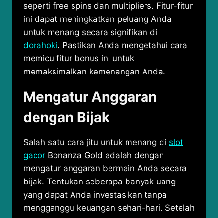
seperti free spins dan multipliers. Fitur-fitur
ini dapat meningkatkan peluang Anda
untuk menang secara signifikan di
dorahoki
. Pastikan Anda mengetahui cara
memicu fitur bonus ini untuk
memaksimalkan kemenangan Anda.
Mengatur Anggaran
dengan Bijak
Salah satu cara jitu untuk menang di
slot
gacor
Bonanza Gold adalah dengan
mengatur anggaran bermain Anda secara
bijak. Tentukan seberapa banyak uang
yang dapat Anda investasikan tanpa
mengganggu keuangan sehari-hari. Setelah