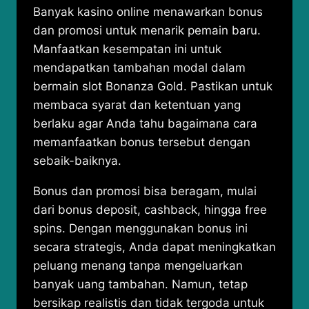
Banyak kasino online menawarkan bonus
dan promosi untuk menarik pemain baru.
Manfaatkan kesempatan ini untuk
mendapatkan tambahan modal dalam
bermain slot Bonanza Gold. Pastikan untuk
membaca syarat dan ketentuan yang
berlaku agar Anda tahu bagaimana cara
memanfaatkan bonus tersebut dengan
sebaik-baiknya.
Bonus dan promosi bisa beragam, mulai
dari bonus deposit, cashback, hingga free
spins. Dengan menggunakan bonus ini
secara strategis, Anda dapat meningkatkan
peluang menang tanpa mengeluarkan
banyak uang tambahan. Namun, tetap
bersikap realistis dan tidak tergoda untuk