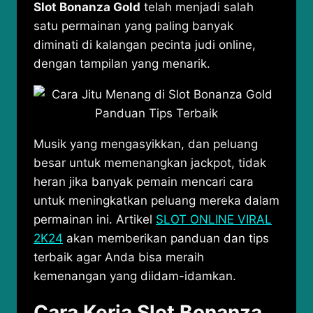
Slot Bonanza Gold
telah menjadi salah
satu permainan yang paling banyak
diminati di kalangan pecinta judi online,
dengan tampilan yang menarik.
Musik yang mengasyikkan, dan peluang
besar untuk memenangkan jackpot, tidak
heran jika banyak pemain mencari cara
untuk meningkatkan peluang mereka dalam
permainan ini. Artikel
SLOT ONLINE VIRAL
2K24
akan memberikan panduan dan tips
terbaik agar Anda bisa meraih
kemenangan yang diidam-idamkan.
Cara Kerja Slot Bonanza