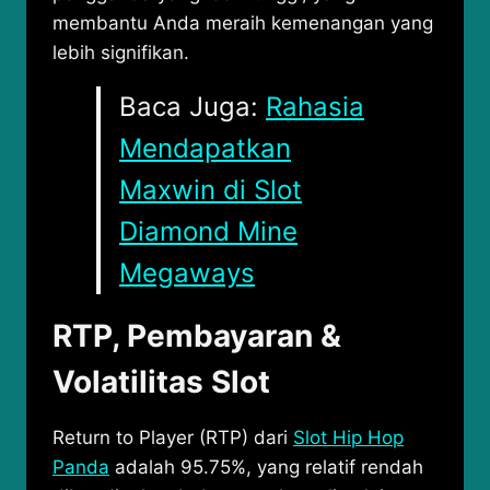
membantu Anda meraih kemenangan yang
lebih signifikan.
Baca Juga:
Rahasia
Mendapatkan
Maxwin di Slot
Diamond Mine
Megaways
RTP, Pembayaran &
Volatilitas Slot
Return to Player (RTP) dari
Slot Hip Hop
Panda
adalah 95.75%, yang relatif rendah