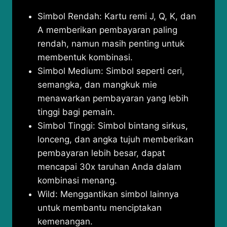
Simbol Rendah: Kartu remi J, Q, K, dan
A memberikan pembayaran paling
rendah, namun masih penting untuk
membentuk kombinasi.
Simbol Medium: Simbol seperti ceri,
semangka, dan mangkuk mie
menawarkan pembayaran yang lebih
tinggi bagi pemain.
Simbol Tinggi: Simbol bintang sirkus,
lonceng, dan angka tujuh memberikan
pembayaran lebih besar, dapat
mencapai 30x taruhan Anda dalam
kombinasi menang.
Wild: Menggantikan simbol lainnya
untuk membantu menciptakan
kemenangan.