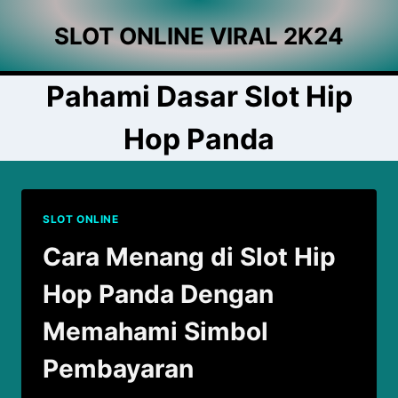
Skip
SLOT ONLINE VIRAL 2K24
to
content
Pahami Dasar Slot Hip
Hop Panda
SLOT ONLINE
Cara Menang di Slot Hip
Hop Panda Dengan
Memahami Simbol
Pembayaran