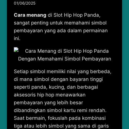
01/06/2025
Cara menang
di Slot Hip Hop Panda,
sangat penting untuk memahami simbol
pembayaran yang ada dalam permainan
ini.
Setiap simbol memiliki nilai yang berbeda,
di mana simbol dengan bayaran tinggi
seperti panda, kucing, dan berbagai
aksesoris hip hop menawarkan
pembayaran yang lebih besar
dibandingkan simbol kartu remi rendah.
Saat bermain, fokuslah pada kombinasi
tiga atau lebih simbol yang sama di garis