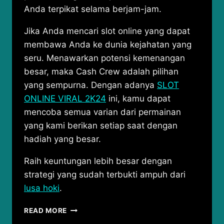
Anda terpikat selama berjam-jam.
Jika Anda mencari slot online yang dapat
membawa Anda ke dunia kejahatan yang
seru. Menawarkan potensi kemenangan
besar, maka Cash Crew adalah pilihan
yang sempurna. Dengan adanya
SLOT
ONLINE VIRAL 2K24
ini, kamu dapat
mencoba semua varian dari permainan
yang kami berikan setiap saat dengan
hadiah yang besar.
Raih keuntungan lebih besar dengan
strategi yang sudah terbukti ampuh dari
lusa hoki
.
PANDUAN
READ MORE
AGAR