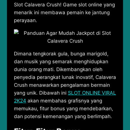
Slot Calavera Crush! Game slot online yang
menarik ini membawa pemain ke jantung
perayaan.
Dimana tengkorak gula, bunga marigold,
dan musik yang semarak menghidupkan
dunia orang mati. Dikembangkan oleh
penyedia perangkat lunak inovatif, Calavera
Crush menawarkan pengalaman bermain
yang unik. Dibawah ini
SLOT ONLINE VIRAL
2K24
akan membahas grafisnya yang
memukau, fitur bonus yang mendebarkan,
dan potensi kemenangan yang berlimpah.