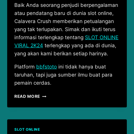
Baik Anda seorang penjudi berpengalaman
atau pendatang baru di dunia slot online,
Calavera Crush memberikan petualangan
yang tak terlupakan. Simak dan ikuti terus
informasi terlengkap tentang
SLOT ONLINE
VIRAL 2K24
terlengkap yang ada di dunia,
yang akan kami berikan setiap harinya.
Platform
bbfstoto
ini tidak hanya buat
taruhan, tapi juga sumber ilmu buat para
pemain cerdas.
PANDUAN
READ MORE
AGAR
MUDAH
JACKPOT
DI
SLOT
SLOT ONLINE
CALAVERA