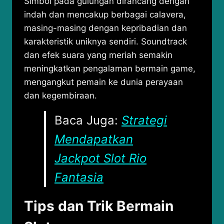
Simbol pada gulungan dirancang dengan
indah dan mencakup berbagai calavera,
masing-masing dengan kepribadian dan
karakteristik uniknya sendiri. Soundtrack
dan efek suara yang meriah semakin
meningkatkan pengalaman bermain game,
mengangkut pemain ke dunia perayaan
dan kegembiraan.
Baca Juga:
Strategi
Mendapatkan
Jackpot Slot Rio
Fantasia
Tips dan Trik Bermain