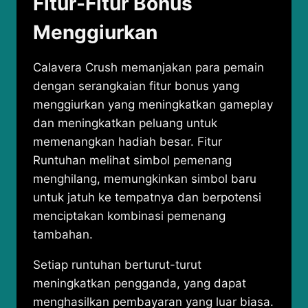
Fitur-Fitur Bonus
Menggiurkan
Calavera Crush memanjakan para pemain
dengan serangkaian fitur bonus yang
menggiurkan yang meningkatkan gameplay
dan meningkatkan peluang untuk
memenangkan hadiah besar. Fitur
Runtuhan melihat simbol pemenang
menghilang, memungkinkan simbol baru
untuk jatuh ke tempatnya dan berpotensi
menciptakan kombinasi pemenang
tambahan.
Setiap runtuhan berturut-turut
meningkatkan pengganda, yang dapat
menghasilkan pembayaran yang luar biasa.