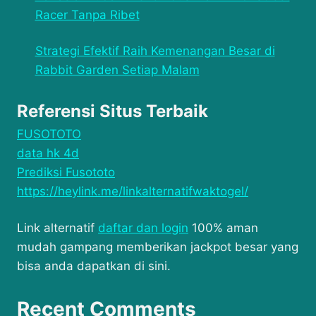
Racer Tanpa Ribet
Strategi Efektif Raih Kemenangan Besar di
Rabbit Garden Setiap Malam
Referensi Situs Terbaik
FUSOTOTO
data hk 4d
Prediksi Fusototo
https://heylink.me/linkalternatifwaktogel/
Link alternatif
daftar dan login
100% aman
mudah gampang memberikan jackpot besar yang
bisa anda dapatkan di sini.
Recent Comments