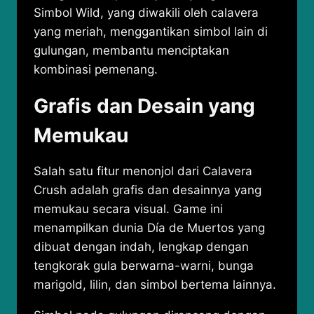
Simbol Wild, yang diwakili oleh calavera
yang meriah, menggantikan simbol lain di
gulungan, membantu menciptakan
kombinasi pemenang.
Grafis dan Desain yang
Memukau
Salah satu fitur menonjol dari Calavera
Crush adalah grafis dan desainnya yang
memukau secara visual. Game ini
menampilkan dunia Día de Muertos yang
dibuat dengan indah, lengkap dengan
tengkorak gula berwarna-warni, bunga
marigold, lilin, dan simbol bertema lainnya.