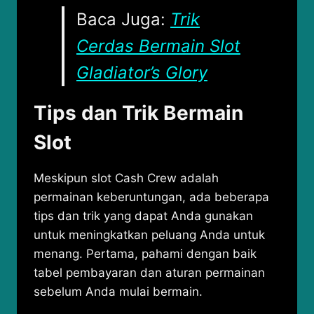
Baca Juga:
Trik
Cerdas Bermain Slot
Gladiator’s Glory
Tips dan Trik Bermain
Slot
Meskipun slot Cash Crew adalah
permainan keberuntungan, ada beberapa
tips dan trik yang dapat Anda gunakan
untuk meningkatkan peluang Anda untuk
menang. Pertama, pahami dengan baik
tabel pembayaran dan aturan permainan
sebelum Anda mulai bermain.