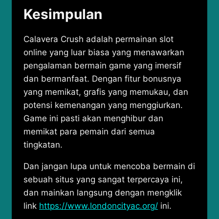
Kesimpulan
Calavera Crush adalah permainan slot
online yang luar biasa yang menawarkan
pengalaman bermain game yang imersif
dan bermanfaat. Dengan fitur bonusnya
yang memikat, grafis yang memukau, dan
potensi kemenangan yang menggiurkan.
Game ini pasti akan menghibur dan
memikat para pemain dari semua
tingkatan.
Dan jangan lupa untuk mencoba bermain di
sebuah situs yang sangat terpercaya ini,
dan mainkan langsung dengan mengklik
link
https://www.londoncityac.org/
ini.