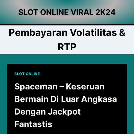
Skip
SLOT ONLINE VIRAL 2K24
to
content
Pembayaran Volatilitas &
RTP
SLOT ONLINE
Spaceman – Keseruan
Bermain Di Luar Angkasa
Dengan Jackpot
Fantastis