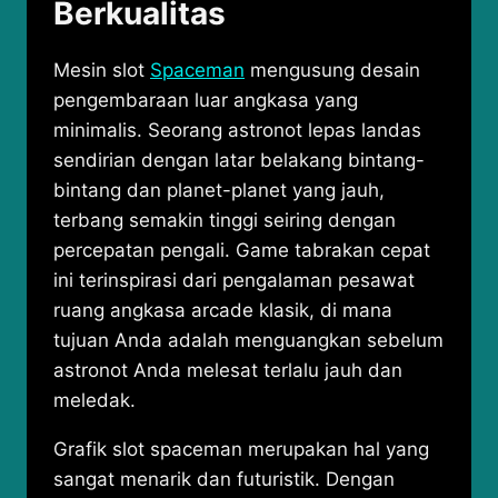
Berkualitas
Mesin slot
Spaceman
mengusung desain
pengembaraan luar angkasa yang
minimalis. Seorang astronot lepas landas
sendirian dengan latar belakang bintang-
bintang dan planet-planet yang jauh,
terbang semakin tinggi seiring dengan
percepatan pengali. Game tabrakan cepat
ini terinspirasi dari pengalaman pesawat
ruang angkasa arcade klasik, di mana
tujuan Anda adalah menguangkan sebelum
astronot Anda melesat terlalu jauh dan
meledak.
Grafik slot spaceman merupakan hal yang
sangat menarik dan futuristik. Dengan