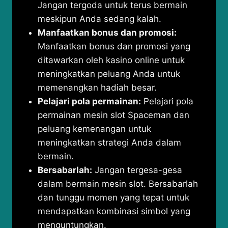
Jangan tergoda untuk terus bermain
meskipun Anda sedang kalah.
Manfaatkan bonus dan promosi:
Manfaatkan bonus dan promosi yang
ditawarkan oleh kasino online untuk
meningkatkan peluang Anda untuk
memenangkan hadiah besar.
Pelajari pola permainan:
Pelajari pola
permainan mesin slot Spaceman dan
peluang kemenangan untuk
meningkatkan strategi Anda dalam
bermain.
Bersabarlah:
Jangan tergesa-gesa
dalam bermain mesin slot. Bersabarlah
dan tunggu momen yang tepat untuk
mendapatkan kombinasi simbol yang
menguntungkan.