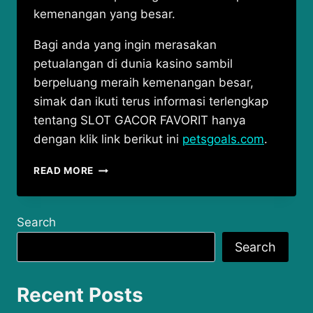
kemenangan yang besar.
Bagi anda yang ingin merasakan
petualangan di dunia kasino sambil
berpeluang meraih kemenangan besar,
simak dan ikuti terus informasi terlengkap
tentang SLOT GACOR FAVORIT hanya
dengan klik link berikut ini
petsgoals.com
.
SPACEMAN
READ MORE
–
KESERUAN
BERMAIN
Search
DI
LUAR
Search
ANGKASA
DENGAN
JACKPOT
Recent Posts
FANTASTIS