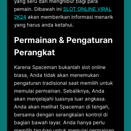
yang seru dan menghibur bagi para
pemain. Dibawah ini
SLOT ONLINE VIRAL
2K24
akan memberikan informasi menarik
yang harus anda ketahui.
Permainan & Pengaturan
Perangkat
Karena Spaceman bukanlah slot online
biasa, Anda tidak akan menemukan
pengaturan tradisional saat memilih untuk
memulai permainan. Sebaliknya, Anda
akan menjelajahi luasnya luar angkasa.
Anda akan melihat Spaceman di tengah,
bersama dengan serangkaian kontrol di
bagian bawah layar. Anda hanya perlu
memilih taruhan untuk memulai permainan.