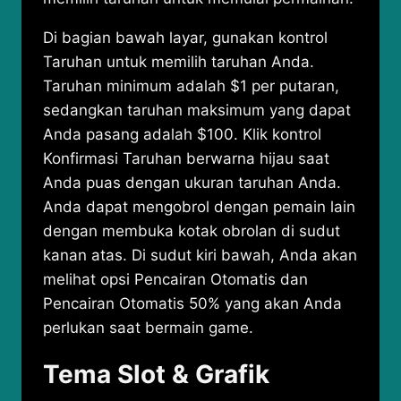
Di bagian bawah layar, gunakan kontrol
Taruhan untuk memilih taruhan Anda.
Taruhan minimum adalah $1 per putaran,
sedangkan taruhan maksimum yang dapat
Anda pasang adalah $100. Klik kontrol
Konfirmasi Taruhan berwarna hijau saat
Anda puas dengan ukuran taruhan Anda.
Anda dapat mengobrol dengan pemain lain
dengan membuka kotak obrolan di sudut
kanan atas. Di sudut kiri bawah, Anda akan
melihat opsi Pencairan Otomatis dan
Pencairan Otomatis 50% yang akan Anda
perlukan saat bermain game.
Tema Slot & Grafik