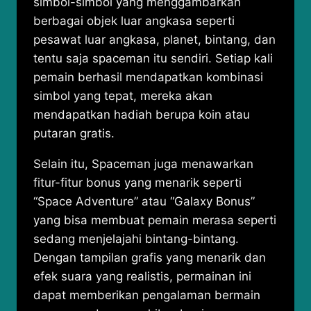
simbol-simbol yang menggambarkan
berbagai objek luar angkasa seperti
pesawat luar angkasa, planet, bintang, dan
tentu saja spaceman itu sendiri. Setiap kali
pemain berhasil mendapatkan kombinasi
simbol yang tepat, mereka akan
mendapatkan hadiah berupa koin atau
putaran gratis.
Selain itu, Spaceman juga menawarkan
fitur-fitur bonus yang menarik seperti
“Space Adventure” atau “Galaxy Bonus”
yang bisa membuat pemain merasa seperti
sedang menjelajahi bintang-bintang.
Dengan tampilan grafis yang menarik dan
efek suara yang realistis, permainan ini
dapat memberikan pengalaman bermain