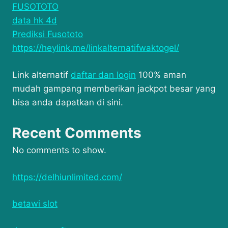
FUSOTOTO
data hk 4d
Prediksi Fusototo
https://heylink.me/linkalternatifwaktogel/
Link alternatif
daftar dan login
100% aman
mudah gampang memberikan jackpot besar yang
bisa anda dapatkan di sini.
Recent Comments
No comments to show.
https://delhiunlimited.com/
betawi slot