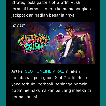
Strategi pola gacor slot Graffiti Rush
terbukti berhasil, bantu kamu menangkan
jackpot dan hadiah besar lainnya.
Artikel
SLOT ONLINE VIRAL
ini akan
membahas pola gacor Slot Graffiti Rush
yang terbukti berhasil, sehingga pemain
dapat memaksimalkan peluang mereka di
permainan ini.