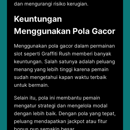
dan mengurangi risiko kerugian.
Keuntungan
Menggunakan Pola Gacor
Menggunakan pola gacor dalam permainan
slot seperti Graffiti Rush memberi banyak
keuntungan. Salah satunya adalah peluang
menang yang lebih tinggi karena pemain
sudah mengetahui kapan waktu terbaik
untuk bermain.
Selain itu, pola ini membantu pemain
mengatur strategi dan mengelola modal
dengan lebih baik. Dengan pola yang tepat,
peluang mendapatkan jackpot atau fitur
bonus pun semakin besar.