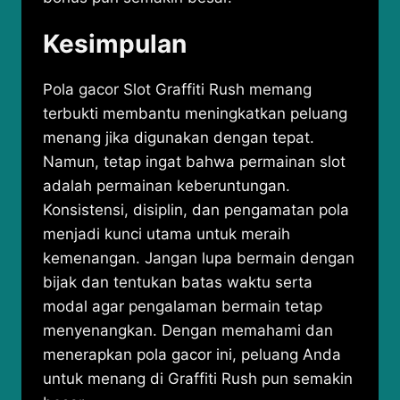
Kesimpulan
Pola gacor Slot Graffiti Rush memang
terbukti membantu meningkatkan peluang
menang jika digunakan dengan tepat.
Namun, tetap ingat bahwa permainan slot
adalah permainan keberuntungan.
Konsistensi, disiplin, dan pengamatan pola
menjadi kunci utama untuk meraih
kemenangan. Jangan lupa bermain dengan
bijak dan tentukan batas waktu serta
modal agar pengalaman bermain tetap
menyenangkan. Dengan memahami dan
menerapkan pola gacor ini, peluang Anda
untuk menang di Graffiti Rush pun semakin