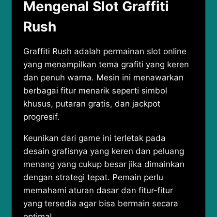
Mengenal Slot Graffiti
Rush
Graffiti Rush adalah permainan slot online
yang menampilkan tema grafiti yang keren
dan penuh warna. Mesin ini menawarkan
berbagai fitur menarik seperti simbol
khusus, putaran gratis, dan jackpot
progresif.
Keunikan dari game ini terletak pada
desain grafisnya yang keren dan peluang
menang yang cukup besar jika dimainkan
dengan strategi tepat. Pemain perlu
memahami aturan dasar dan fitur-fitur
yang tersedia agar bisa bermain secara
optimal.