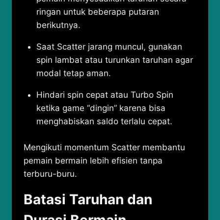
ringan untuk beberapa putaran
berikutnya.
Saat Scatter jarang muncul, gunakan
spin lambat atau turunkan taruhan agar
modal tetap aman.
Hindari spin cepat atau Turbo Spin
ketika game “dingin” karena bisa
menghabiskan saldo terlalu cepat.
Mengikuti momentum Scatter membantu
pemain bermain lebih efisien tanpa
terburu-buru.
Batasi Taruhan dan
Durasi Bermain