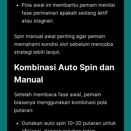
Pola awal ini membantu pemain menilai
fase permainan apakah sedang aktif
atau stagnan.
Spin manual awal penting agar pemain
memahami kondisi slot sebelum mencoba
strategi lebih lanjut.
Kombinasi Auto Spin dan
Manual
Setelah membaca fase awal, pemain
biasanya menggunakan kombinasi pola
putaran:
Gunakan auto spin 10–20 putaran untuk
efisiensi, dengan taruhan tetap.