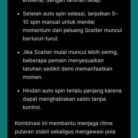
Setelah auto spin selesai, lanjutkan 5–
10 spin manual untuk menilai
momentum dan peluang Scatter muncul
berturut-turut.
Jika Scatter mulai muncul lebih sering,
beberapa pemain menyesuaikan
taruhan sedikit demi memanfaatkan
momen.
Hindari auto spin terlalu panjang karena
dapat menghabiskan saldo tanpa
kontrol.
Kombinasi ini membantu menjaga ritme
putaran stabil sekaligus mengawasi pola