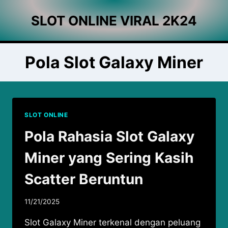
Skip
SLOT ONLINE VIRAL 2K24
to
content
Pola Slot Galaxy Miner
SLOT ONLINE
Pola Rahasia Slot Galaxy
Miner yang Sering Kasih
Scatter Beruntun
11/21/2025
Slot Galaxy Miner terkenal dengan peluang