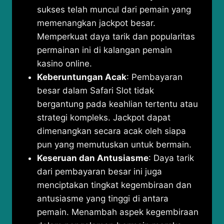
sukses telah muncul dari pemain yang
memenangkan jackpot besar.
Memperkuat daya tarik dan popularitas
permainan ini di kalangan pemain
kasino online.
Keberuntungan Acak
: Pembayaran
besar dalam Safari Slot tidak
bergantung pada keahlian tertentu atau
strategi kompleks. Jackpot dapat
dimenangkan secara acak oleh siapa
pun yang memutuskan untuk bermain.
Keseruan dan Antusiasme
: Daya tarik
dari pembayaran besar ini juga
menciptakan tingkat kegembiraan dan
antusiasme yang tinggi di antara
pemain. Menambah aspek kegembiraan