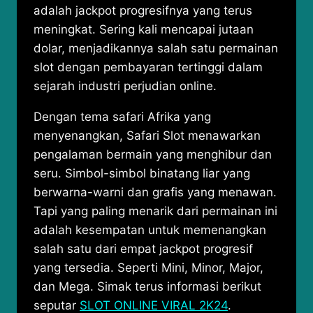
adalah jackpot progresifnya yang terus
meningkat. Sering kali mencapai jutaan
dolar, menjadikannya salah satu permainan
slot dengan pembayaran tertinggi dalam
sejarah industri perjudian online.
Dengan tema safari Afrika yang
menyenangkan, Safari Slot menawarkan
pengalaman bermain yang menghibur dan
seru. Simbol-simbol binatang liar yang
berwarna-warni dan grafis yang menawan.
Tapi yang paling menarik dari permainan ini
adalah kesempatan untuk memenangkan
salah satu dari empat jackpot progresif
yang tersedia. Seperti Mini, Minor, Major,
dan Mega. Simak terus informasi berikut
seputar
SLOT ONLINE VIRAL 2K24
.