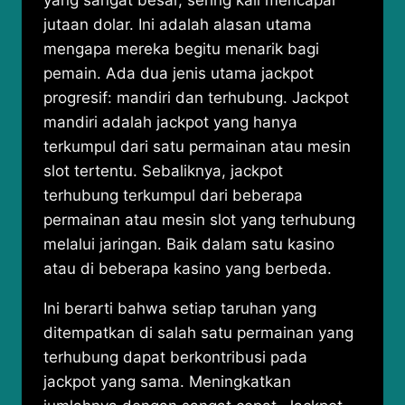
yang sangat besar, sering kali mencapai
jutaan dolar. Ini adalah alasan utama
mengapa mereka begitu menarik bagi
pemain. Ada dua jenis utama jackpot
progresif: mandiri dan terhubung. Jackpot
mandiri adalah jackpot yang hanya
terkumpul dari satu permainan atau mesin
slot tertentu. Sebaliknya, jackpot
terhubung terkumpul dari beberapa
permainan atau mesin slot yang terhubung
melalui jaringan. Baik dalam satu kasino
atau di beberapa kasino yang berbeda.
Ini berarti bahwa setiap taruhan yang
ditempatkan di salah satu permainan yang
terhubung dapat berkontribusi pada
jackpot yang sama. Meningkatkan