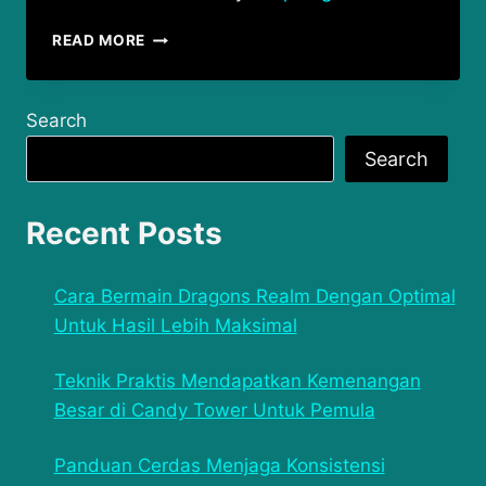
MEGA
READ MORE
MOOLAH
–
REKOR
Search
JACKPOT
&
Search
CERITA
DI
BALIK
Recent Posts
KESUKSESANNYA
Cara Bermain Dragons Realm Dengan Optimal
Untuk Hasil Lebih Maksimal
Teknik Praktis Mendapatkan Kemenangan
Besar di Candy Tower Untuk Pemula
Panduan Cerdas Menjaga Konsistensi