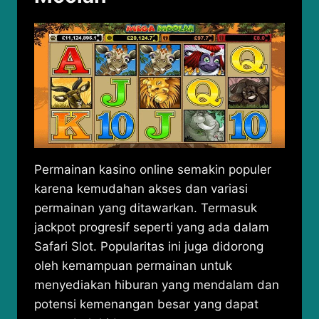
Permainan kasino online semakin populer
karena kemudahan akses dan variasi
permainan yang ditawarkan. Termasuk
jackpot progresif seperti yang ada dalam
Safari Slot. Popularitas ini juga didorong
oleh kemampuan permainan untuk
menyediakan hiburan yang mendalam dan
potensi kemenangan besar yang dapat