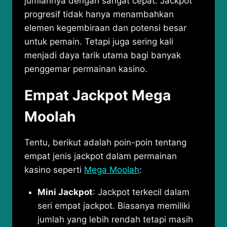
jumlahnya dengan sangat cepat. Jackpot
progresif tidak hanya menambahkan
elemen kegembiraan dan potensi besar
untuk pemain. Tetapi juga sering kali
menjadi daya tarik utama bagi banyak
penggemar permainan kasino.
Empat Jackpot Mega
Moolah
Tentu, berikut adalah poin-poin tentang
empat jenis jackpot dalam permainan
kasino seperti
Mega Moolah
:
Mini Jackpot
: Jackpot terkecil dalam
seri empat jackpot. Biasanya memiliki
jumlah yang lebih rendah tetapi masih