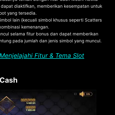
ini dapat diaktifkan, memberikan kesempatan untuk
ot yang tersedia.
bol lain (kecuali simbol khusus seperti Scatters
kombinasi kemenangan.
uncul selama fitur bonus dan dapat memberikan
antung pada jumlah dan jenis simbol yang muncul.
Menjelajahi Fitur & Tema Slot
 Cash