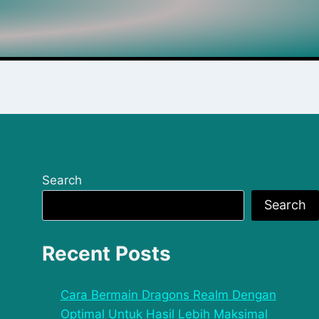
Search
Search
Recent Posts
Cara Bermain Dragons Realm Dengan
Optimal Untuk Hasil Lebih Maksimal