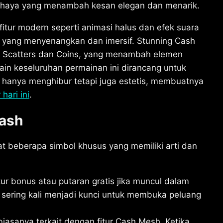
haya yang menambah kesan elegan dan menarik.
fitur modern seperti animasi halus dan efek suara
 yang menyenangkan dan imersif. Stunning Cash
ar Scatters dan Coins, yang menambah elemen
in keseluruhan permainan ini dirancang untuk
hanya menghibur tetapi juga estetis, membuatnya
 hari ini
.
Cash
t beberapa simbol khusus yang memiliki arti dan
ur bonus atau putaran gratis jika muncul dalam
s sering kali menjadi kunci untuk membuka peluang
iasanya terkait dengan fitur Cash Mesh. Ketika