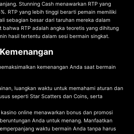
panjang. Stunning Cash menawarkan RTP yang
. RTP yang lebih tinggi berarti pemain memiliki
li sebagian besar dari taruhan mereka dalam
t bahwa RTP adalah angka teoretis yang dihitung
in hasil tertentu dalam sesi bermain singkat.
n Kemenangan
uk memaksimalkan kemenangan Anda saat bermain
inan, luangkan waktu untuk memahami aturan dan
usus seperti Star Scatters dan Coins, serta
kasino online menawarkan bonus dan promosi
eberuntungan Anda untuk menang. Manfaatkan
 memperpanjang waktu bermain Anda tanpa harus