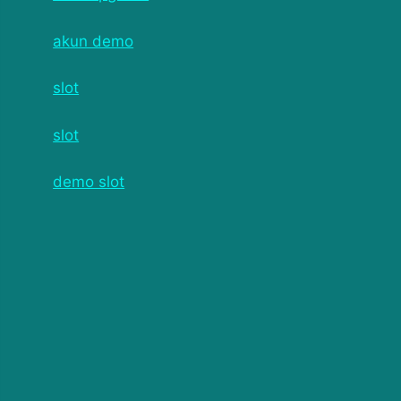
akun demo
slot
slot
demo slot