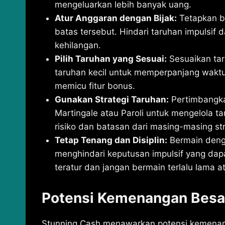
mengeluarkan lebih banyak uang.
Atur Anggaran dengan Bijak:
Tetapkan b
batas tersebut. Hindari taruhan impulsif
kehilangan.
Pilih Taruhan yang Sesuai:
Sesuaikan tar
taruhan kecil untuk memperpanjang wakt
memicu fitur bonus.
Gunakan Strategi Taruhan:
Pertimbangka
Martingale atau Paroli untuk mengelola
risiko dan batasan dari masing-masing s
Tetap Tenang dan Disiplin:
Bermain denga
menghindari keputusan impulsif yang dap
teratur dan jangan bermain terlalu lama at
Potensi Kemenangan Besa
Stunning Cash menawarkan potensi kemenang