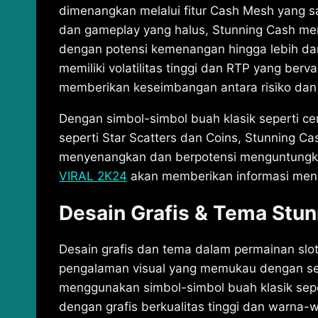
dimenangkan melalui fitur Cash Mesh yang s
dan gameplay yang halus, Stunning Cash m
dengan potensi kemenangan hingga lebih dari 1
memiliki volatilitas tinggi dan RTP yang ber
memberikan keseimbangan antara risiko dan
Dengan simbol-simbol buah klasik seperti ce
seperti Star Scatters dan Coins, Stunning 
menyenangkan dan berpotensi menguntungka
VIRAL 2K24
akan memberikan informasi mena
Desain Grafis & Tema Stu
Desain grafis dan tema dalam permainan slo
pengalaman visual yang memukau dengan sen
menggunakan simbol-simbol buah klasik seper
dengan grafis berkualitas tinggi dan warna-