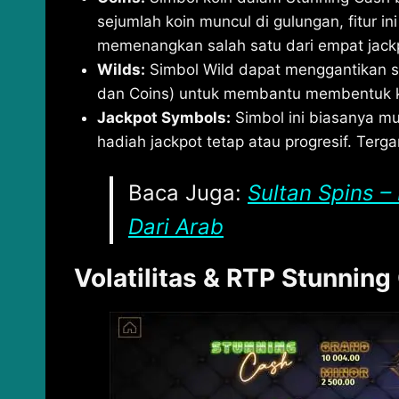
sejumlah koin muncul di gulungan, fitur 
memenangkan salah satu dari empat jackp
Wilds:
Simbol Wild dapat menggantikan sim
dan Coins) untuk membantu membentuk 
Jackpot Symbols:
Simbol ini biasanya m
hadiah jackpot tetap atau progresif. Terg
Baca Juga:
Sultan Spins – 
Dari Arab
Volatilitas & RTP Stunning