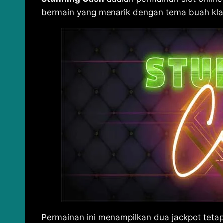
bermain yang menarik dengan tema buah kl
Permainan ini menampilkan dua jackpot tetap