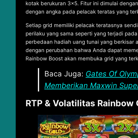
kotak berukuran 3×5. Fitur ini dimulai deng
dengan angka pada pelacak teratas yang ter
Setiap grid memiliki pelacak teratasnya send
perilaku yang sama seperti yang terjadi pa
perbedaan hadiah uang tunai yang berkisar 
dengan perubahan bahwa Anda dapat memen
Rainbow Boost akan membuka grid yang terkun
Baca Juga:
Gates Of Olym
Memberikan Maxwin Supe
RTP & Volatilitas Rainbow