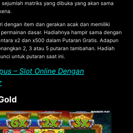
an sejumlah matriks yang dibuka yang akan sama
kena.
iri dengan item dan gerakan acak dan memiliki
da permainan dasar. Hadiahnya hampir sama dengan
antara x2 dan x500 dalam Putaran Gratis. Adapun
angkan 2, 3 atau 5 putaran tambahan. Hadiah
ci untuk putaran saat ini.
pus – Slot Online Dengan
r
 Gold