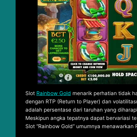
Slot
Rainbow Gold
menarik perhatian tidak h
dengan RTP (Return to Player) dan volatili
adalah persentase dari taruhan yang dihara
Meskipun angka tepatnya dapat bervariasi t
Slot “Rainbow Gold” umumnya menawarkan RT