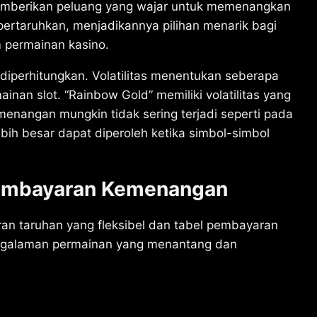
memberikan peluang yang wajar untuk memenangkan
pertaruhkan, menjadikannya pilihan menarik bagi
m permainan kasino.
uk diperhitungkan. Volatilitas menentukan seberapa
an slot. “Rainbow Gold” memiliki volatilitas yang
nangan mungkin tidak sering terjadi seperti pada
ebih besar dapat diperoleh ketika simbol-simbol
Pembayaran Kemenangan
ran taruhan yang fleksibel dan tabel pembayaran
ngalaman permainan yang menantang dan