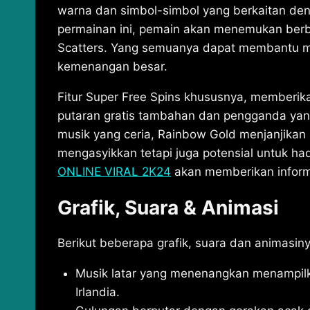
warna dan simbol-simbol yang berkaitan de
permainan ini, pemain akan menemukan berbag
Scatters. Yang semuanya dapat membantu m
kemenangan besar.
Fitur Super Free Spins khususnya, member
putaran gratis tambahan dan pengganda yang
musik yang ceria, Rainbow Gold menjanjikan
mengasyikkan tetapi juga potensial untuk h
ONLINE VIRAL 2K24
akan memberikan informa
Grafik, Suara & Animasi
Berikut beberapa grafik, suara dan animasiny
Musik latar yang menenangkan menampilka
Irlandia.