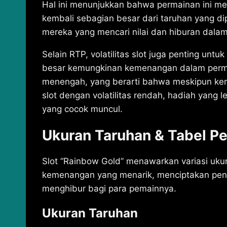
Hal ini menunjukkan bahwa permainan ini 
kembali sebagian besar dari taruhan yang di
mereka yang mencari nilai dan hiburan dala
Selain RTP, volatilitas slot juga penting unt
besar kemungkinan kemenangan dalam permain
menengah, yang berarti bahwa meskipun keme
slot dengan volatilitas rendah, hadiah yang l
yang cocok muncul.
Ukuran Taruhan & Tabel 
Slot “Rainbow Gold” menawarkan variasi uku
kemenangan yang menarik, menciptakan pe
menghibur bagi para pemainnya.
Ukuran Taruhan