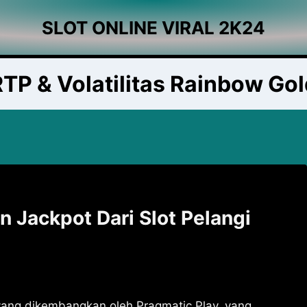
SLOT ONLINE VIRAL 2K24
TP & Volatilitas Rainbow Gol
 Jackpot Dari Slot Pelangi
yang dikembangkan oleh Pragmatic Play, yang