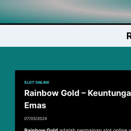
Skip
to
content
R
SLOT ONLINE
Rainbow Gold – Keuntungan
Emas
07/05/2024
Rainbow Gold
adalah permainan slot online 