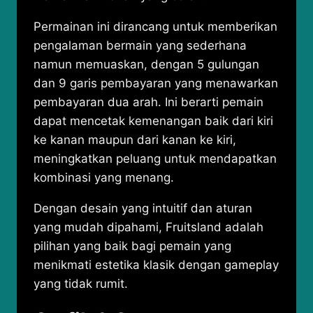
Permainan ini dirancang untuk memberikan
pengalaman bermain yang sederhana
namun memuaskan, dengan 5 gulungan
dan 9 garis pembayaran yang menawarkan
pembayaran dua arah. Ini berarti pemain
dapat mencetak kemenangan baik dari kiri
ke kanan maupun dari kanan ke kiri,
meningkatkan peluang untuk mendapatkan
kombinasi yang menang.
Dengan desain yang intuitif dan aturan
yang mudah dipahami, Fruitsland adalah
pilihan yang baik bagi pemain yang
menikmati estetika klasik dengan gameplay
yang tidak rumit.