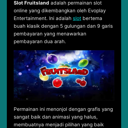
Slot Fruitsland
adalah permainan slot
online yang dikembangkan oleh Evoplay
Entertainment. Ini adalah
slot
bertema
buah klasik dengan 5 gulungan dan 9 garis
pembayaran yang menawarkan
pembayaran dua arah.
Permainan ini menonjol dengan grafis yang
sangat baik dan animasi yang halus,
membuatnya menjadi pilihan yang baik