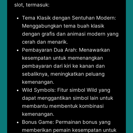
slot, termasuk:
Tema Klasik dengan Sentuhan Modern:
Menggabungkan tema buah klasik
dengan grafis dan animasi modern yang
cerah dan menarik.
Pembayaran Dua Arah: Menawarkan
kesempatan untuk memenangkan
pembayaran dari kiri ke kanan dan
sebaliknya, meningkatkan peluang
kemenangan.
Wild Symbols: Fitur simbol Wild yang
dapat menggantikan simbol lain untuk
membantu membentuk kombinasi
kemenangan.
Bonus Game: Permainan bonus yang
memberikan pemain kesempatan untuk