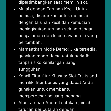
dipertimbangkan saat memilih slot.
Mulai dengan Taruhan Kecil: Untuk
pemula, disarankan untuk memulai
dengan taruhan kecil dan kemudian
meningkatkan taruhan seiring dengan
pengalaman dan kepercayaan diri yang
bertambah.
Manfaatkan Mode Demo: Jika tersedia,
gunakan mode demo untuk berlatih
tanpa risiko kehilangan uang
sungguhan.
Kenali Fitur-fitur Khusus: Slot Fruitsland
memiliki fitur bonus yang dapat Anda
gunakan untuk membantu
memperbesar peluang menang.
Atur Taruhan Anda: Tentukan jumlah
taruhan per putaran dengan