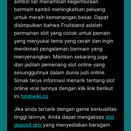
simbol liar menambah kegembiraan
bermain sambil meningkatkan peluang
untuk meraih kemenangan besar. Dapat
disimpulkan bahwa Fruitsland adalah
permainan slot yang cocok untuk pemain
yang menyukai tema yang cerah dan ingin
menikmati pengalaman bermain yang
menyenangkan. Mainkan sekarang juga
dan jadilah pemenang slot online yang
sesungguhnya dalam dunia judi online.
Simak terus informasi menarik tentang slot
online viral lainnya dengan klik link berikut
ini
hindiwiki.co
Jika anda tertarik dengan game berkualitas
tinggi lainnya, Anda dapat mengakses
slot
deposit qris
yang menyediakan beragam