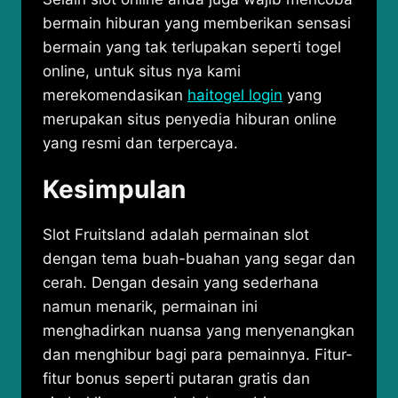
bermain hiburan yang memberikan sensasi
bermain yang tak terlupakan seperti togel
online, untuk situs nya kami
merekomendasikan
haitogel login
yang
merupakan situs penyedia hiburan online
yang resmi dan terpercaya.
Kesimpulan
Slot Fruitsland adalah permainan slot
dengan tema buah-buahan yang segar dan
cerah. Dengan desain yang sederhana
namun menarik, permainan ini
menghadirkan nuansa yang menyenangkan
dan menghibur bagi para pemainnya. Fitur-
fitur bonus seperti putaran gratis dan