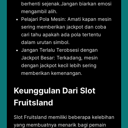
berhenti sejenak.Jangan biarkan emosi
mengambil alih.
Pelajari Pola Mesin: Amati kapan mesin
sering memberikan jackpot dan coba
cari tahu apakah ada pola tertentu
dalam urutan simbol.
Jangan Terlalu Terobsesi dengan
Jackpot Besar: Terkadang, mesin
dengan jackpot kecil lebih sering
memberikan kemenangan.
Keunggulan Dari Slot
Fruitsland
Slot Fruitsland memiliki beberapa kelebihan
yang membuatnya menarik bagi pemain