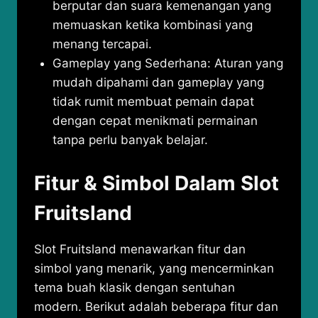
berputar dan suara kemenangan yang
memuaskan ketika kombinasi yang
menang tercapai.
Gameplay yang Sederhana: Aturan yang
mudah dipahami dan gameplay yang
tidak rumit membuat pemain dapat
dengan cepat menikmati permainan
tanpa perlu banyak belajar.
Fitur & Simbol Dalam Slot
Fruitsland
Slot Fruitsland menawarkan fitur dan
simbol yang menarik, yang mencerminkan
tema buah klasik dengan sentuhan
modern. Berikut adalah beberapa fitur dan