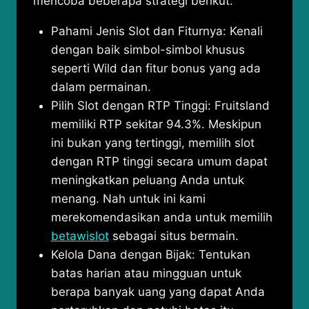
mencoba beberapa strategi berikut:
Pahami Jenis Slot dan Fiturnya: Kenali
dengan baik simbol-simbol khusus
seperti Wild dan fitur bonus yang ada
dalam permainan.
Pilih Slot dengan RTP Tinggi: Fruitsland
memiliki RTP sekitar 94.3%. Meskipun
ini bukan yang tertinggi, memilih slot
dengan RTP tinggi secara umum dapat
meningkatkan peluang Anda untuk
menang. Nah untuk ini kami
merekomendasikan anda untuk memilih
betawislot
sebagai situs bermain.
Kelola Dana dengan Bijak: Tentukan
batas harian atau mingguan untuk
berapa banyak uang yang dapat Anda