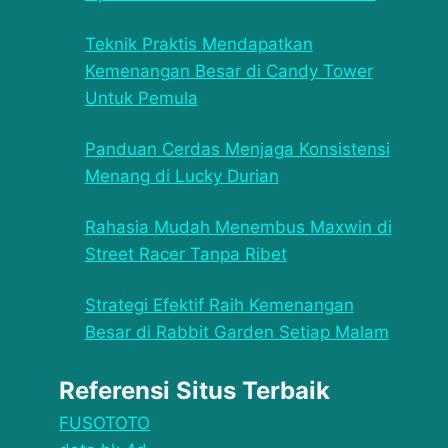
Teknik Praktis Mendapatkan
Kemenangan Besar di Candy Tower
Untuk Pemula
Panduan Cerdas Menjaga Konsistensi
Menang di Lucky Durian
Rahasia Mudah Menembus Maxwin di
Street Racer Tanpa Ribet
Strategi Efektif Raih Kemenangan
Besar di Rabbit Garden Setiap Malam
Referensi Situs Terbaik
FUSOTOTO