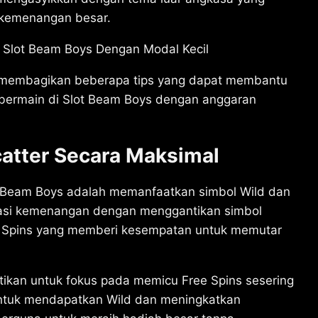
 kemenangan besar.
membagikan beberapa tips yang dapat membantu
ermain di Slot Beam Boys dengan anggaran
catter Secara Maksimal
ot Beam Boys adalah memanfaatkan simbol Wild dan
asi kemenangan dengan menggantikan simbol
ee Spins yang memberi kesempatan untuk memutar
tikan untuk fokus pada memicu Free Spins sesering
untuk mendapatkan Wild dan meningkatkan