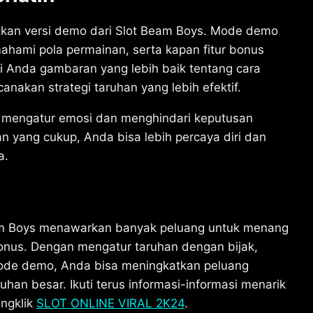
tkan versi demo dari Slot Beam Boys. Mode demo
hami pola permainan, serta kapan fitur bonus
i Anda gambaran yang lebih baik tentang cara
akan strategi taruhan yang lebih efektif.
 mengatur emosi dan menghindari keputusan
n yang cukup, Anda bisa lebih percaya diri dan
a.
eam Boys menawarkan banyak peluang untuk menang
 Bonus. Dengan mengatur taruhan dengan bijak,
mode demo, Anda bisa meningkatkan peluang
han besar. Ikuti terus informasi-informasi menarik
engklik
SLOT ONLINE VIRAL 2K24
.