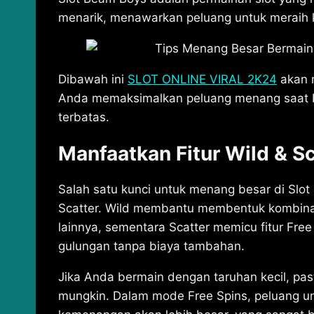
menarik, menawarkan peluang untuk meraih
Dibawah ini
SLOT ONLINE VIRAL 2K24
akan 
Anda memaksimalkan peluang menang saat b
terbatas.
Manfaatkan Fitur Wild & S
Salah satu kunci untuk menang besar di Sl
Scatter. Wild membantu membentuk kombin
lainnya, sementara Scatter memicu fitur Fr
gulungan tanpa biaya tambahan.
Jika Anda bermain dengan taruhan kecil, pas
mungkin. Dalam mode Free Spins, peluang 