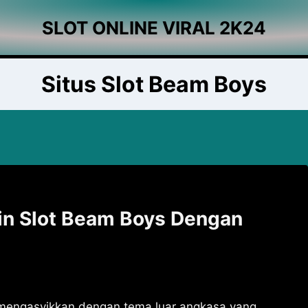
SLOT ONLINE VIRAL 2K24
Situs Slot Beam Boys
in Slot Beam Boys Dengan
 mengasyikkan dengan tema luar angkasa yang