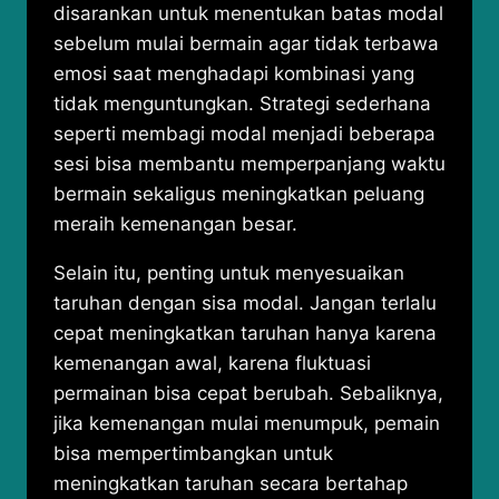
disarankan untuk menentukan batas modal
sebelum mulai bermain agar tidak terbawa
emosi saat menghadapi kombinasi yang
tidak menguntungkan. Strategi sederhana
seperti membagi modal menjadi beberapa
sesi bisa membantu memperpanjang waktu
bermain sekaligus meningkatkan peluang
meraih kemenangan besar.
Selain itu, penting untuk menyesuaikan
taruhan dengan sisa modal. Jangan terlalu
cepat meningkatkan taruhan hanya karena
kemenangan awal, karena fluktuasi
permainan bisa cepat berubah. Sebaliknya,
jika kemenangan mulai menumpuk, pemain
bisa mempertimbangkan untuk
meningkatkan taruhan secara bertahap