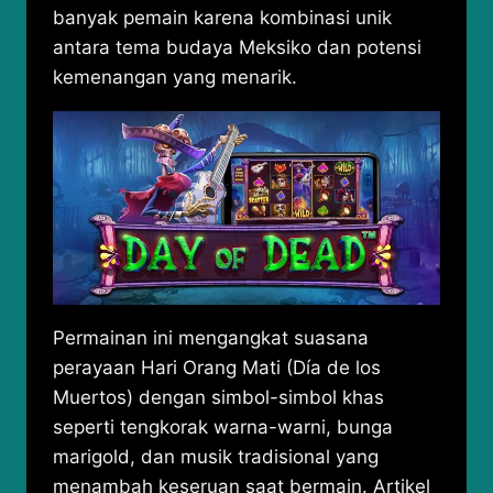
banyak pemain karena kombinasi unik
antara tema budaya Meksiko dan potensi
kemenangan yang menarik.
Permainan ini mengangkat suasana
perayaan Hari Orang Mati (Día de los
Muertos) dengan simbol-simbol khas
seperti tengkorak warna-warni, bunga
marigold, dan musik tradisional yang
menambah keseruan saat bermain. Artikel