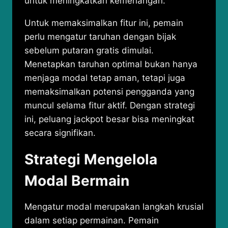
untuk meningkatkan kemenangan.
Untuk memaksimalkan fitur ini, pemain
perlu mengatur taruhan dengan bijak
sebelum putaran gratis dimulai.
Menetapkan taruhan optimal bukan hanya
menjaga modal tetap aman, tetapi juga
memaksimalkan potensi pengganda yang
muncul selama fitur aktif. Dengan strategi
ini, peluang jackpot besar bisa meningkat
secara signifikan.
Strategi Mengelola
Modal Bermain
Mengatur modal merupakan langkah krusial
dalam setiap permainan. Pemain