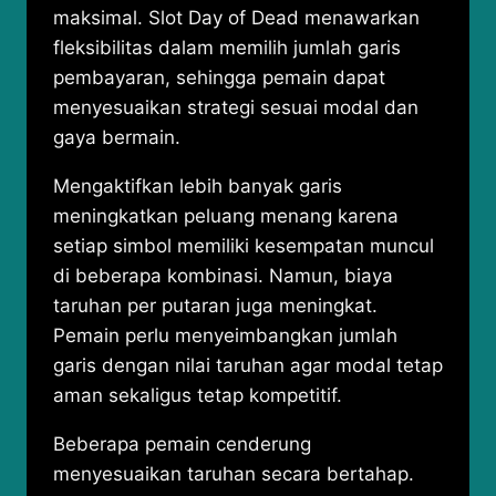
maksimal. Slot Day of Dead menawarkan
fleksibilitas dalam memilih jumlah garis
pembayaran, sehingga pemain dapat
menyesuaikan strategi sesuai modal dan
gaya bermain.
Mengaktifkan lebih banyak garis
meningkatkan peluang menang karena
setiap simbol memiliki kesempatan muncul
di beberapa kombinasi. Namun, biaya
taruhan per putaran juga meningkat.
Pemain perlu menyeimbangkan jumlah
garis dengan nilai taruhan agar modal tetap
aman sekaligus tetap kompetitif.
Beberapa pemain cenderung
menyesuaikan taruhan secara bertahap.