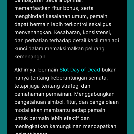
pembayaran secara optimal,
memanfaatkan fitur bonus, serta
menghindari kesalahan umum, pemain
dapat bermain lebih terkontrol sekaligus
menyenangkan. Kesabaran, konsistensi,
dan perhatian terhadap detail kecil menjadi
kunci dalam memaksimalkan peluang
kemenangan.
Akhirnya, bermain
Slot Day of Dead
bukan
hanya tentang keberuntungan semata,
tetapi juga tentang strategi dan
pemahaman permainan. Menggabungkan
pengetahuan simbol, fitur, dan pengelolaan
modal akan membantu setiap pemain
untuk bermain lebih efektif dan
meningkatkan kemungkinan mendapatkan