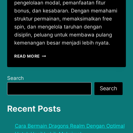
pengelolaan modal, pemanfaatan fitur
bonus, dan kesabaran. Dengan memahami
struktur permainan, memaksimalkan free
spin, dan mengelola taruhan dengan
disiplin, peluang untuk membawa pulang
kemenangan besar menjadi lebih nyata.
STRATEGI
READ MORE
HANDAL
MENDAPATKAN
KEMENANGAN
Search
BESAR
SLOT
Search
DAY
OF
DEAD
Recent Posts
Cara Bermain Dragons Realm Dengan Optimal