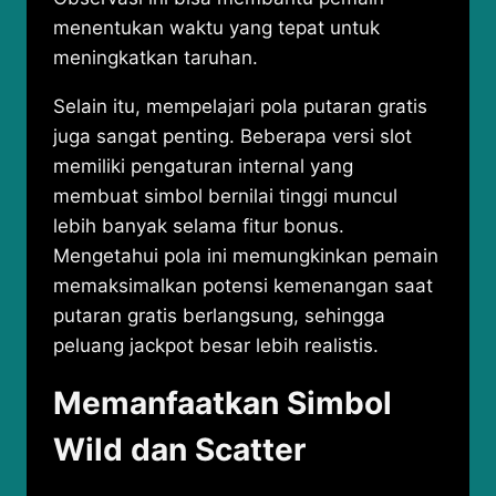
menentukan waktu yang tepat untuk
meningkatkan taruhan.
Selain itu, mempelajari pola putaran gratis
juga sangat penting. Beberapa versi slot
memiliki pengaturan internal yang
membuat simbol bernilai tinggi muncul
lebih banyak selama fitur bonus.
Mengetahui pola ini memungkinkan pemain
memaksimalkan potensi kemenangan saat
putaran gratis berlangsung, sehingga
peluang jackpot besar lebih realistis.
Memanfaatkan Simbol
Wild dan Scatter