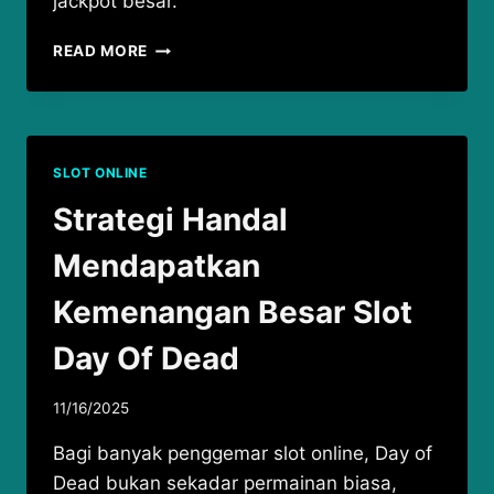
jackpot besar.
PANDUAN
READ MORE
SLOT
DAY
OF
DEAD
UNTUK
SLOT ONLINE
MENDAPATKAN
JACKPOT
Strategi Handal
BESAR
Mendapatkan
Kemenangan Besar Slot
Day Of Dead
11/16/2025
Bagi banyak penggemar slot online, Day of
Dead bukan sekadar permainan biasa,