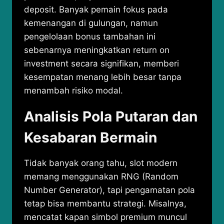
deposit. Banyak pemain fokus pada
kemenangan di gulungan, namun
pengelolaan bonus tambahan ini
sebenarnya meningkatkan return on
investment secara signifikan, memberi
kesempatan menang lebih besar tanpa
menambah risiko modal.
Analisis Pola Putaran dan
Kesabaran Bermain
Tidak banyak orang tahu, slot modern
memang menggunakan RNG (Random
Number Generator), tapi pengamatan pola
tetap bisa membantu strategi. Misalnya,
mencatat kapan simbol premium muncul