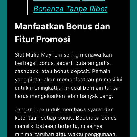
Bonanza Tanpa Ribet
Manfaatkan Bonus dan
Fitur Promosi
Slot Mafia Mayhem sering menawarkan
berbagai bonus, seperti putaran gratis,
cashback, atau bonus deposit. Pemain
yang pintar akan memanfaatkan promosi ini
untuk meningkatkan modal bermain tanpa
harus mengeluarkan lebih banyak uang.
Jangan lupa untuk membaca syarat dan
ketentuan setiap bonus. Beberapa bonus
memiliki batasan tertentu, misalnya
minimal taruhan atau waktu penggunaan.