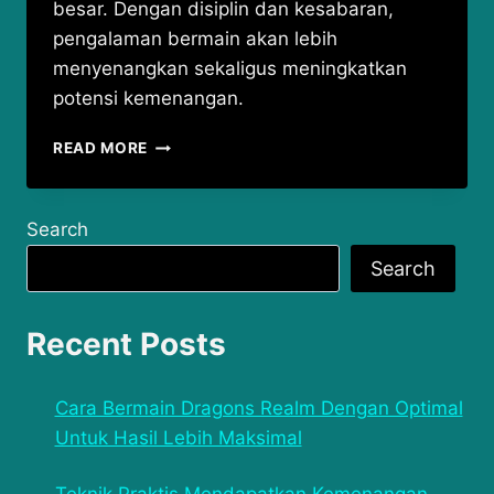
besar. Dengan disiplin dan kesabaran,
pengalaman bermain akan lebih
menyenangkan sekaligus meningkatkan
potensi kemenangan.
TIPS
READ MORE
BERMAIN
SLOT
MAFIA
Search
MAYHEM
AGAR
Search
SELALU
MENANG
Recent Posts
Cara Bermain Dragons Realm Dengan Optimal
Untuk Hasil Lebih Maksimal
Teknik Praktis Mendapatkan Kemenangan