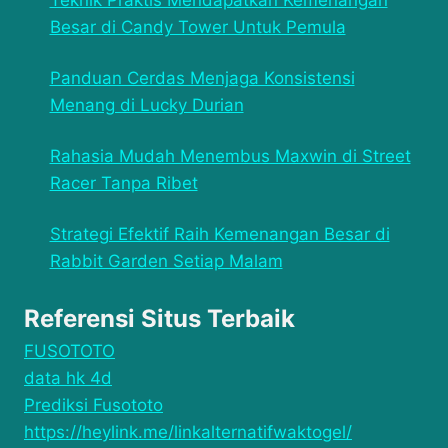
Besar di Candy Tower Untuk Pemula
Panduan Cerdas Menjaga Konsistensi
Menang di Lucky Durian
Rahasia Mudah Menembus Maxwin di Street
Racer Tanpa Ribet
Strategi Efektif Raih Kemenangan Besar di
Rabbit Garden Setiap Malam
Referensi Situs Terbaik
FUSOTOTO
data hk 4d
Prediksi Fusototo
https://heylink.me/linkalternatifwaktogel/