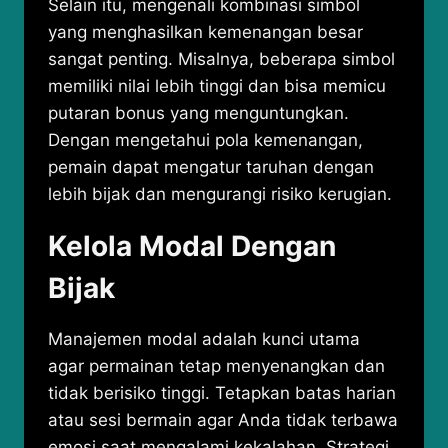
Selain itu, mengenali kombinasi simbol
yang menghasilkan kemenangan besar
sangat penting. Misalnya, beberapa simbol
memiliki nilai lebih tinggi dan bisa memicu
putaran bonus yang menguntungkan.
Dengan mengetahui pola kemenangan,
pemain dapat mengatur taruhan dengan
lebih bijak dan mengurangi risiko kerugian.
Kelola Modal Dengan
Bijak
Manajemen modal adalah kunci utama
agar permainan tetap menyenangkan dan
tidak berisiko tinggi. Tetapkan batas harian
atau sesi bermain agar Anda tidak terbawa
emosi saat mengalami kekalahan. Strategi