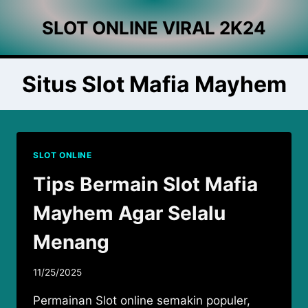
Skip
SLOT ONLINE VIRAL 2K24
to
content
Situs Slot Mafia Mayhem
SLOT ONLINE
Tips Bermain Slot Mafia
Mayhem Agar Selalu
Menang
11/25/2025
Permainan Slot online semakin populer,