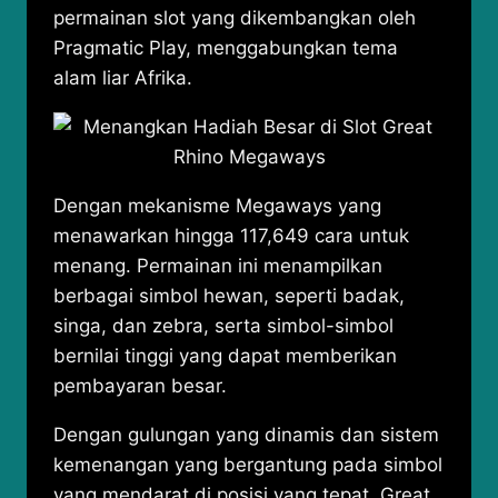
permainan slot yang dikembangkan oleh
Pragmatic Play, menggabungkan tema
alam liar Afrika.
Dengan mekanisme Megaways yang
menawarkan hingga 117,649 cara untuk
menang. Permainan ini menampilkan
berbagai simbol hewan, seperti badak,
singa, dan zebra, serta simbol-simbol
bernilai tinggi yang dapat memberikan
pembayaran besar.
Dengan gulungan yang dinamis dan sistem
kemenangan yang bergantung pada simbol
yang mendarat di posisi yang tepat, Great