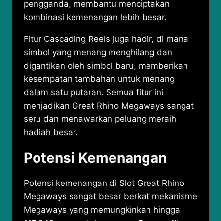
pengganda, membantu menciptakan
kombinasi kemenangan lebih besar.
Fitur Cascading Reels juga hadir, di mana
simbol yang menang menghilang dan
digantikan oleh simbol baru, memberikan
kesempatan tambahan untuk menang
dalam satu putaran. Semua fitur ini
menjadikan Great Rhino Megaways sangat
seru dan menawarkan peluang meraih
hadiah besar.
Potensi Kemenangan
Potensi kemenangan di Slot Great Rhino
Megaways sangat besar berkat mekanisme
Megaways yang memungkinkan hingga