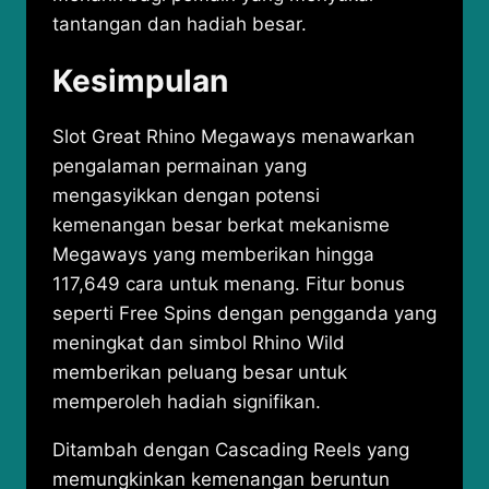
tantangan dan hadiah besar.
Kesimpulan
Slot Great Rhino Megaways menawarkan
pengalaman permainan yang
mengasyikkan dengan potensi
kemenangan besar berkat mekanisme
Megaways yang memberikan hingga
117,649 cara untuk menang. Fitur bonus
seperti Free Spins dengan pengganda yang
meningkat dan simbol Rhino Wild
memberikan peluang besar untuk
memperoleh hadiah signifikan.
Ditambah dengan Cascading Reels yang
memungkinkan kemenangan beruntun