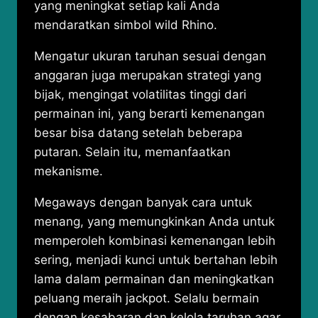
yang meningkat setiap kali Anda
mendaratkan simbol wild Rhino.
Mengatur ukuran taruhan sesuai dengan
anggaran juga merupakan strategi yang
bijak, mengingat volatilitas tinggi dari
permainan ini, yang berarti kemenangan
besar bisa datang setelah beberapa
putaran. Selain itu, memanfaatkan
mekanisme.
Megaways dengan banyak cara untuk
menang, yang memungkinkan Anda untuk
memperoleh kombinasi kemenangan lebih
sering, menjadi kunci untuk bertahan lebih
lama dalam permainan dan meningkatkan
peluang meraih jackpot. Selalu bermain
dengan kesabaran dan kelola taruhan agar