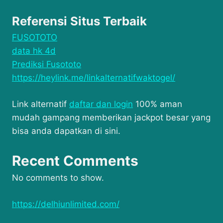
Referensi Situs Terbaik
FUSOTOTO
data hk 4d
Prediksi Fusototo
https://heylink.me/linkalternatifwaktogel/
Link alternatif
daftar dan login
100% aman
mudah gampang memberikan jackpot besar yang
bisa anda dapatkan di sini.
Recent Comments
No comments to show.
https://delhiunlimited.com/