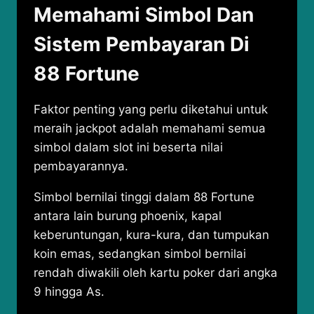
Memahami Simbol Dan
Sistem Pembayaran Di
88 Fortune
Faktor penting yang perlu diketahui untuk
meraih jackpot adalah memahami semua
simbol dalam slot ini beserta nilai
pembayarannya.
Simbol bernilai tinggi dalam 88 Fortune
antara lain burung phoenix, kapal
keberuntungan, kura-kura, dan tumpukan
koin emas, sedangkan simbol bernilai
rendah diwakili oleh kartu poker dari angka
9 hingga As.