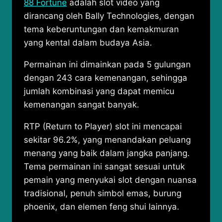
88 Fortune
adalah slot video yang
dirancang oleh Bally Technologies, dengan
tema keberuntungan dan kemakmuran
yang kental dalam budaya Asia.
Permainan ini dimainkan pada 5 gulungan
dengan 243 cara kemenangan, sehingga
jumlah kombinasi yang dapat memicu
kemenangan sangat banyak.
RTP (Return to Player) slot ini mencapai
sekitar 96.2%, yang menandakan peluang
menang yang baik dalam jangka panjang.
Tema permainan ini sangat sesuai untuk
pemain yang menyukai slot dengan nuansa
tradisional, penuh simbol emas, burung
phoenix, dan elemen feng shui lainnya.