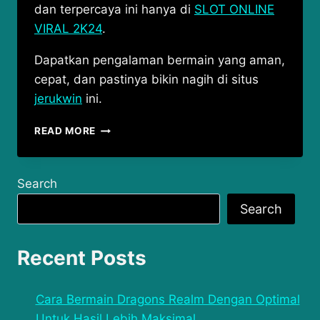
dan terpercaya ini hanya di
SLOT ONLINE
VIRAL 2K24
.
Dapatkan pengalaman bermain yang aman,
cepat, dan pastinya bikin nagih di situs
jerukwin
ini.
PANDUAN
READ MORE
LENGKAP
CARA
JACKPOT
Search
DI
SLOT
Search
88
FORTUNE
Recent Posts
Cara Bermain Dragons Realm Dengan Optimal
Untuk Hasil Lebih Maksimal