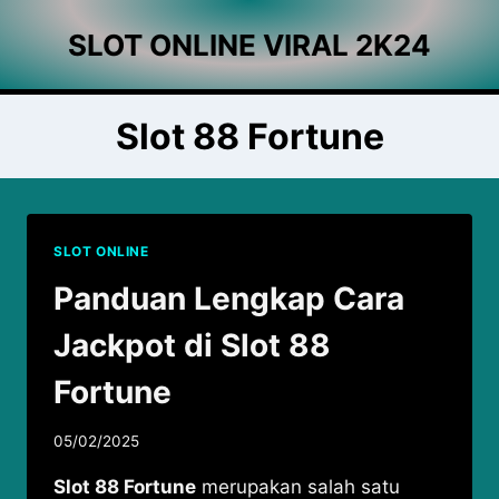
Skip
SLOT ONLINE VIRAL 2K24
to
content
Slot 88 Fortune
SLOT ONLINE
Panduan Lengkap Cara
Jackpot di Slot 88
Fortune
05/02/2025
Slot 88 Fortune
merupakan salah satu