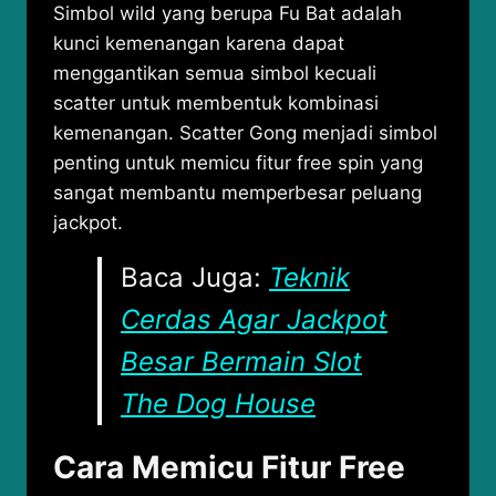
Simbol wild yang berupa Fu Bat adalah
kunci kemenangan karena dapat
menggantikan semua simbol kecuali
scatter untuk membentuk kombinasi
kemenangan. Scatter Gong menjadi simbol
penting untuk memicu fitur free spin yang
sangat membantu memperbesar peluang
jackpot.
Baca Juga:
Teknik
Cerdas Agar Jackpot
Besar Bermain Slot
The Dog House
Cara Memicu Fitur Free