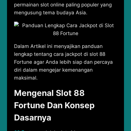
permainan slot online paling populer yang
mengusung tema budaya Asia.
Dalam Artikel ini menyajikan panduan
lengkap tentang cara jackpot di slot 88
Fortune agar Anda lebih siap dan percaya
diri dalam mengejar kemenangan
maksimal.
Mengenal Slot 88
Fortune Dan Konsep
Dasarnya