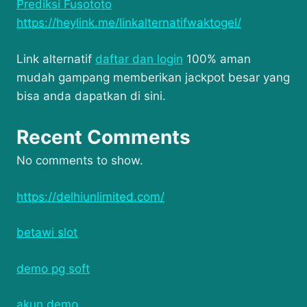
Prediksi Fusototo
https://heylink.me/linkalternatifwaktogel/
Link alternatif
daftar dan login
100% aman
mudah gampang memberikan jackpot besar yang
bisa anda dapatkan di sini.
Recent Comments
No comments to show.
https://delhiunlimited.com/
betawi slot
demo pg soft
akun demo