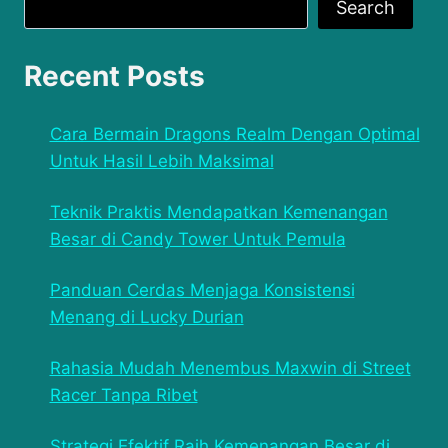
Search
TERBUKTI
Recent Posts
Cara Bermain Dragons Realm Dengan Optimal
Untuk Hasil Lebih Maksimal
Teknik Praktis Mendapatkan Kemenangan
Besar di Candy Tower Untuk Pemula
Panduan Cerdas Menjaga Konsistensi
Menang di Lucky Durian
Rahasia Mudah Menembus Maxwin di Street
Racer Tanpa Ribet
Strategi Efektif Raih Kemenangan Besar di