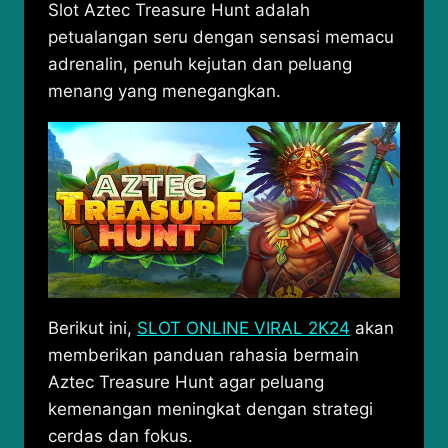
Slot Aztec Treasure Hunt adalah
petualangan seru dengan sensasi memacu
adrenalin, penuh kejutan dan peluang
menang yang menegangkan.
Berikut ini,
SLOT ONLINE VIRAL 2K24
akan
memberikan panduan rahasia bermain
Aztec Treasure Hunt agar peluang
kemenangan meningkat dengan strategi
cerdas dan fokus.