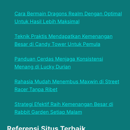
Cara Bermain Dragons Realm Dengan Optimal
Untuk Hasil Lebih Maksimal
Teknik Praktis Mendapatkan Kemenangan
Besar di Candy Tower Untuk Pemula
Panduan Cerdas Menjaga Konsistensi
Menang di Lucky Durian
Rahasia Mudah Menembus Maxwin di Street
Racer Tanpa Ribet
Strategi Efektif Raih Kemenangan Besar di
Rabbit Garden Setiap Malam
Referensi Situs Terbaik