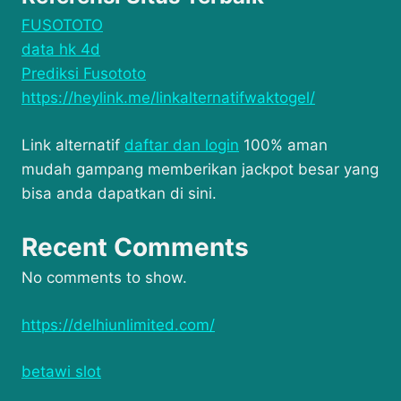
FUSOTOTO
data hk 4d
Prediksi Fusototo
https://heylink.me/linkalternatifwaktogel/
Link alternatif
daftar dan login
100% aman
mudah gampang memberikan jackpot besar yang
bisa anda dapatkan di sini.
Recent Comments
No comments to show.
https://delhiunlimited.com/
betawi slot