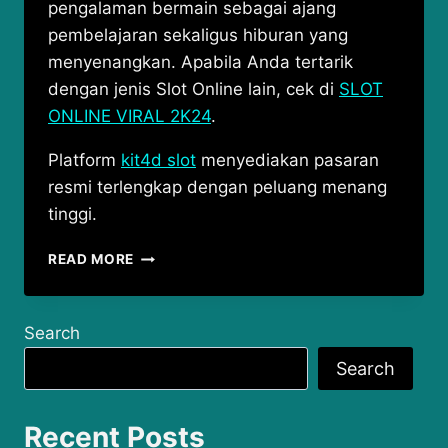
pengalaman bermain sebagai ajang
pembelajaran sekaligus hiburan yang
menyenangkan. Apabila Anda tertarik
dengan jenis Slot Online lain, cek di
SLOT
ONLINE VIRAL 2K24
.
Platform
kit4d slot
menyediakan pasaran
resmi terlengkap dengan peluang menang
tinggi.
TRIK
READ MORE
SLOT
AZTEC
TREASURE
Search
HUNT
MENANG
Search
BESAR
TANPA
RIBET
Recent Posts