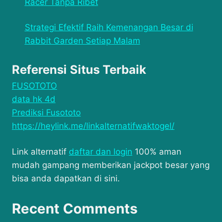
Racer Tanpa Ribet
Strategi Efektif Raih Kemenangan Besar di
Rabbit Garden Setiap Malam
Referensi Situs Terbaik
FUSOTOTO
data hk 4d
Prediksi Fusototo
https://heylink.me/linkalternatifwaktogel/
Link alternatif
daftar dan login
100% aman
mudah gampang memberikan jackpot besar yang
bisa anda dapatkan di sini.
Recent Comments