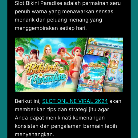
Slot Bikini Paradise adalah permainan seru
penuh warna yang menawarkan sensasi
menarik dan peluang menang yang
menggembirakan setiap hari.
Berikut ini,
SLOT ONLINE VIRAL 2K24
akan
memberikan tips dan strategi jitu agar
Anda dapat menikmati kemenangan
konsisten dan pengalaman bermain lebih
menyenangkan.