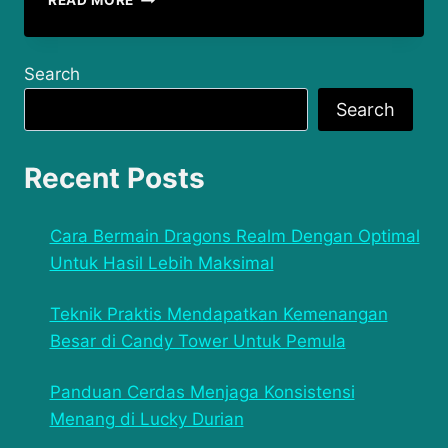
READ MORE
LENGKAP
MENANG
PULUHAN
Search
JUTA
BERMAIN
Search
SLOT
BINGO
MANIA
Recent Posts
Cara Bermain Dragons Realm Dengan Optimal
Untuk Hasil Lebih Maksimal
Teknik Praktis Mendapatkan Kemenangan
Besar di Candy Tower Untuk Pemula
Panduan Cerdas Menjaga Konsistensi
Menang di Lucky Durian