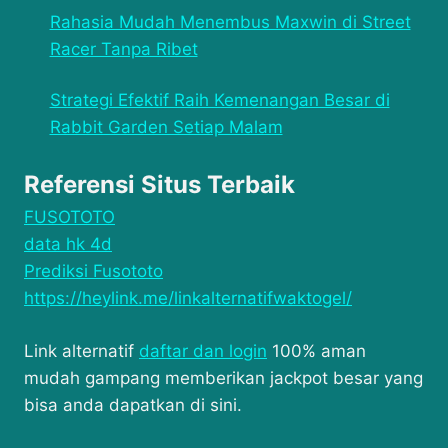
Rahasia Mudah Menembus Maxwin di Street
Racer Tanpa Ribet
Strategi Efektif Raih Kemenangan Besar di
Rabbit Garden Setiap Malam
Referensi Situs Terbaik
FUSOTOTO
data hk 4d
Prediksi Fusototo
https://heylink.me/linkalternatifwaktogel/
Link alternatif
daftar dan login
100% aman
mudah gampang memberikan jackpot besar yang
bisa anda dapatkan di sini.