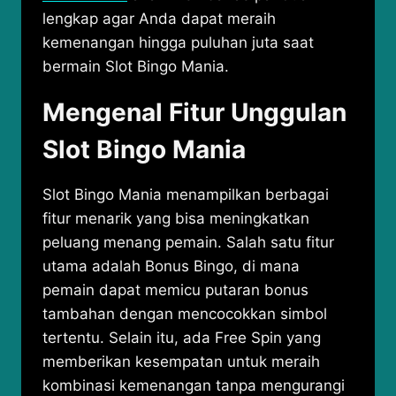
lengkap agar Anda dapat meraih
kemenangan hingga puluhan juta saat
bermain Slot Bingo Mania.
Mengenal Fitur Unggulan
Slot Bingo Mania
Slot Bingo Mania menampilkan berbagai
fitur menarik yang bisa meningkatkan
peluang menang pemain. Salah satu fitur
utama adalah Bonus Bingo, di mana
pemain dapat memicu putaran bonus
tambahan dengan mencocokkan simbol
tertentu. Selain itu, ada Free Spin yang
memberikan kesempatan untuk meraih
kombinasi kemenangan tanpa mengurangi