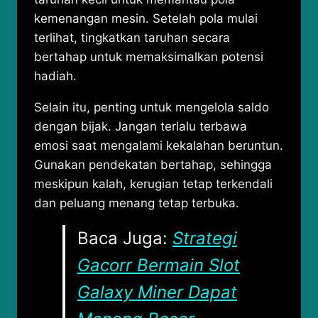
kemenangan mesin. Setelah pola mulai
terlihat, tingkatkan taruhan secara
bertahap untuk memaksimalkan potensi
hadiah.
Selain itu, penting untuk mengelola saldo
dengan bijak. Jangan terlalu terbawa
emosi saat mengalami kekalahan beruntun.
Gunakan pendekatan bertahap, sehingga
meskipun kalah, kerugian tetap terkendali
dan peluang menang tetap terbuka.
Baca Juga:
Strategi
Gacorr Bermain Slot
Galaxy Miner Dapat