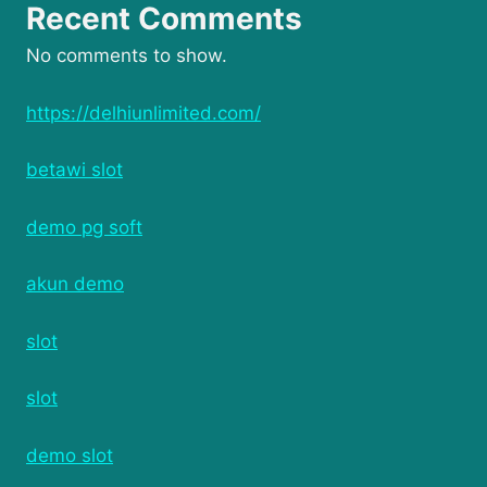
Recent Comments
No comments to show.
https://delhiunlimited.com/
betawi slot
demo pg soft
akun demo
slot
slot
demo slot