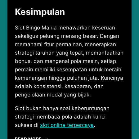
Kesimpulan
Slot Bingo Mania menawarkan keseruan
sekaligus peluang menang besar. Dengan
memahami fitur permainan, menerapkan
strategi taruhan yang tepat, memanfaatkan
bonus, dan mengenal pola mesin, setiap
pemain memiliki kesempatan untuk meraih
kemenangan hingga puluhan juta. Kuncinya
adalah konsistensi, kesabaran, dan
pengelolaan modal yang bijak.
Slot bukan hanya soal keberuntungan
strategi membaca pola adalah kunci
sukses di
slot online terpercaya
.
PANDUAN