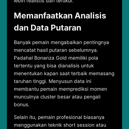
lebih realistis dan terukur.
Memanfaatkan Analisis
dan Data Putaran
Banyak pemain mengabaikan pentingnya
mencatat hasil putaran sebelumnya.
Padahal Bonanza Gold memiliki pola
tertentu yang bisa dianalisis untuk
menentukan kapan saat terbaik memasang
taruhan tinggi. Menyusun data ini
membantu pemain memprediksi momen
munculnya cluster besar atau pengali
bonus.
Selain itu, pemain profesional biasanya
menggunakan teknik short session atau