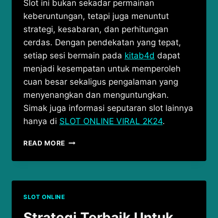
Slot ini bukan sekadar permainan
keberuntungan, tetapi juga menuntut
strategi, kesabaran, dan perhitungan
cerdas. Dengan pendekatan yang tepat,
setiap sesi bermain pada
kitab4d
dapat
menjadi kesempatan untuk memperoleh
cuan besar sekaligus pengalaman yang
menyenangkan dan menguntungkan.
Simak juga informasi seputaran slot lainnya
hanya di
SLOT ONLINE VIRAL 2K24
.
CARA
READ MORE
TERBAIK
CUAN
TERUS
DI
SLOT
SLOT ONLINE
BONANZA
GOLD
Strategi Terbaik Untuk