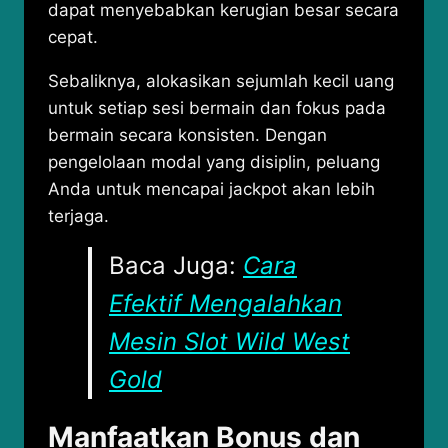
dapat menyebabkan kerugian besar secara
cepat.
Sebaliknya, alokasikan sejumlah kecil uang
untuk setiap sesi bermain dan fokus pada
bermain secara konsisten. Dengan
pengelolaan modal yang disiplin, peluang
Anda untuk mencapai jackpot akan lebih
terjaga.
Baca Juga:
Cara
Efektif Mengalahkan
Mesin Slot Wild West
Gold
Manfaatkan Bonus dan