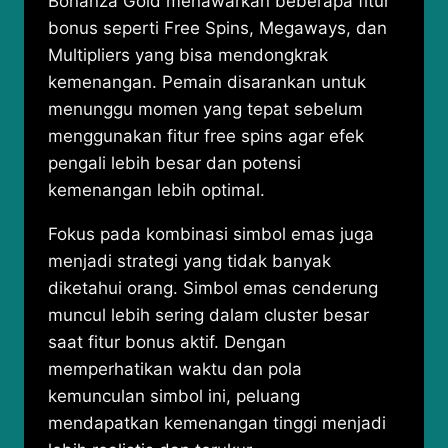
Bonanza Gold menawarkan beberapa fitur
bonus seperti Free Spins, Megaways, dan
Multipliers yang bisa mendongkrak
kemenangan. Pemain disarankan untuk
menunggu momen yang tepat sebelum
menggunakan fitur free spins agar efek
pengali lebih besar dan potensi
kemenangan lebih optimal.
Fokus pada kombinasi simbol emas juga
menjadi strategi yang tidak banyak
diketahui orang. Simbol emas cenderung
muncul lebih sering dalam cluster besar
saat fitur bonus aktif. Dengan
memperhatikan waktu dan pola
kemunculan simbol ini, peluang
mendapatkan kemenangan tinggi menjadi