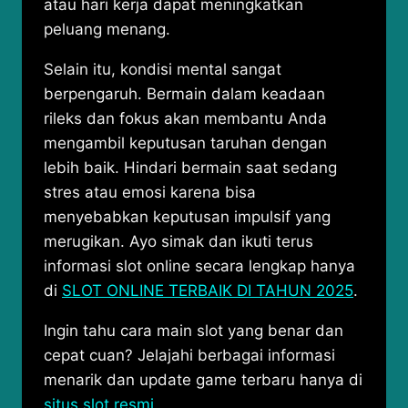
atau hari kerja dapat meningkatkan
peluang menang.
Selain itu, kondisi mental sangat
berpengaruh. Bermain dalam keadaan
rileks dan fokus akan membantu Anda
mengambil keputusan taruhan dengan
lebih baik. Hindari bermain saat sedang
stres atau emosi karena bisa
menyebabkan keputusan impulsif yang
merugikan. Ayo simak dan ikuti terus
informasi slot online secara lengkap hanya
di
SLOT ONLINE TERBAIK DI TAHUN 2025
.
Ingin tahu cara main slot yang benar dan
cepat cuan? Jelajahi berbagai informasi
menarik dan update game terbaru hanya di
situs slot resmi
.