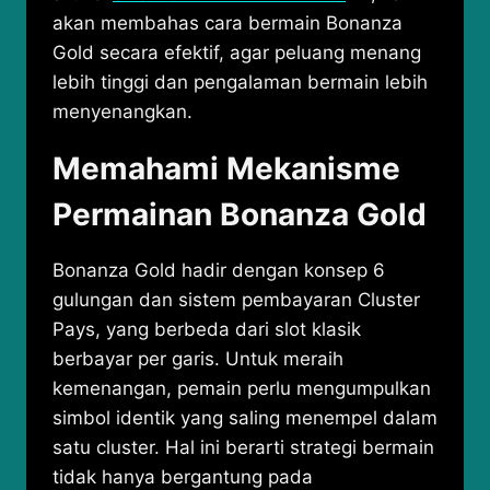
akan membahas cara bermain Bonanza
Gold secara efektif, agar peluang menang
lebih tinggi dan pengalaman bermain lebih
menyenangkan.
Memahami Mekanisme
Permainan Bonanza Gold
Bonanza Gold hadir dengan konsep 6
gulungan dan sistem pembayaran Cluster
Pays, yang berbeda dari slot klasik
berbayar per garis. Untuk meraih
kemenangan, pemain perlu mengumpulkan
simbol identik yang saling menempel dalam
satu cluster. Hal ini berarti strategi bermain
tidak hanya bergantung pada