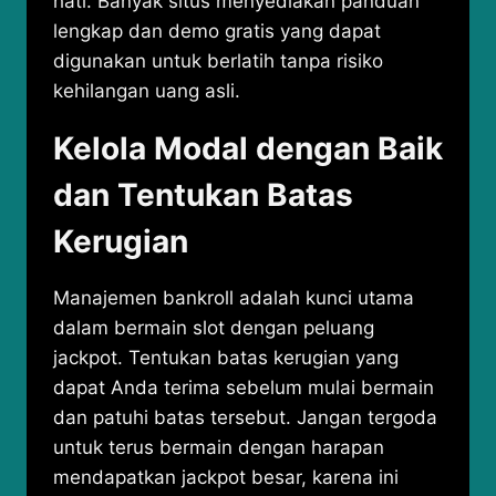
hati. Banyak situs menyediakan panduan
lengkap dan demo gratis yang dapat
digunakan untuk berlatih tanpa risiko
kehilangan uang asli.
Kelola Modal dengan Baik
dan Tentukan Batas
Kerugian
Manajemen bankroll adalah kunci utama
dalam bermain slot dengan peluang
jackpot. Tentukan batas kerugian yang
dapat Anda terima sebelum mulai bermain
dan patuhi batas tersebut. Jangan tergoda
untuk terus bermain dengan harapan
mendapatkan jackpot besar, karena ini