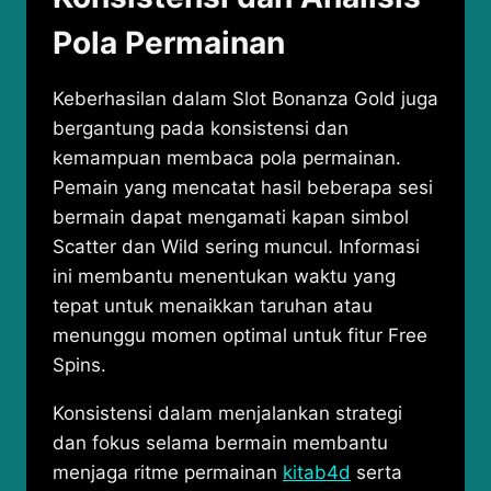
Pola Permainan
Keberhasilan dalam Slot Bonanza Gold juga
bergantung pada konsistensi dan
kemampuan membaca pola permainan.
Pemain yang mencatat hasil beberapa sesi
bermain dapat mengamati kapan simbol
Scatter dan Wild sering muncul. Informasi
ini membantu menentukan waktu yang
tepat untuk menaikkan taruhan atau
menunggu momen optimal untuk fitur Free
Spins.
Konsistensi dalam menjalankan strategi
dan fokus selama bermain membantu
menjaga ritme permainan
kitab4d
serta