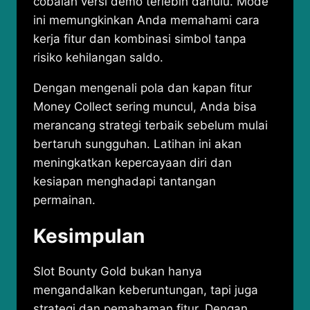
cobalah versi demo terlebih dahulu. Mode
ini memungkinkan Anda memahami cara
kerja fitur dan kombinasi simbol tanpa
risiko kehilangan saldo.
Dengan mengenali pola dan kapan fitur
Money Collect sering muncul, Anda bisa
merancang strategi terbaik sebelum mulai
bertaruh sungguhan. Latihan ini akan
meningkatkan kepercayaan diri dan
kesiapan menghadapi tantangan
permainan.
Kesimpulan
Slot Bounty Gold bukan hanya
mengandalkan keberuntungan, tapi juga
strategi dan pemahaman fitur. Dengan