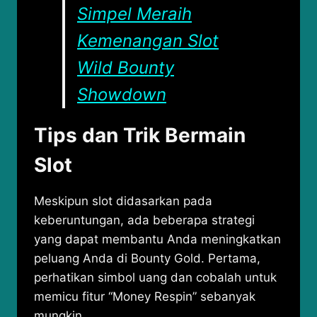
Simpel Meraih
Kemenangan Slot
Wild Bounty
Showdown
Tips dan Trik Bermain
Slot
Meskipun slot didasarkan pada
keberuntungan, ada beberapa strategi
yang dapat membantu Anda meningkatkan
peluang Anda di Bounty Gold. Pertama,
perhatikan simbol uang dan cobalah untuk
memicu fitur “Money Respin” sebanyak
mungkin.