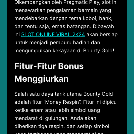
Dikembangkan oleh Pragmatic Play, slot ini
menawarkan pengalaman bermain yang
mendebarkan dengan tema koboi, bank,
dan tentu saja, emas batangan. Dibawah
ini
SLOT ONLINE VIRAL 2K24
akan bersiap
untuk menjadi pemburu hadiah dan
mengumpulkan kekayaan di Bounty Gold!
Fitur-Fitur Bonus
Menggiurkan
Salah satu daya tarik utama Bounty Gold
adalah fitur “Money Respin”. Fitur ini dipicu
ketika enam atau lebih simbol uang
mendarat di gulungan. Anda akan
diberikan tiga respin, dan setiap simbol