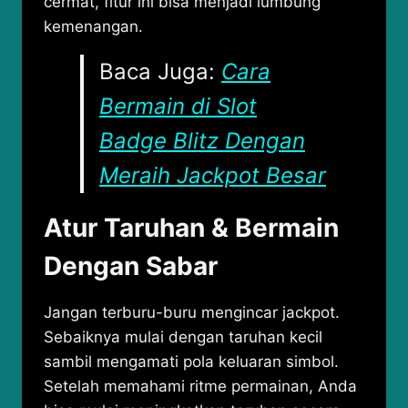
cermat, fitur ini bisa menjadi lumbung
kemenangan.
Baca Juga:
Cara
Bermain di Slot
Badge Blitz Dengan
Meraih Jackpot Besar
Atur Taruhan & Bermain
Dengan Sabar
Jangan terburu-buru mengincar jackpot.
Sebaiknya mulai dengan taruhan kecil
sambil mengamati pola keluaran simbol.
Setelah memahami ritme permainan, Anda