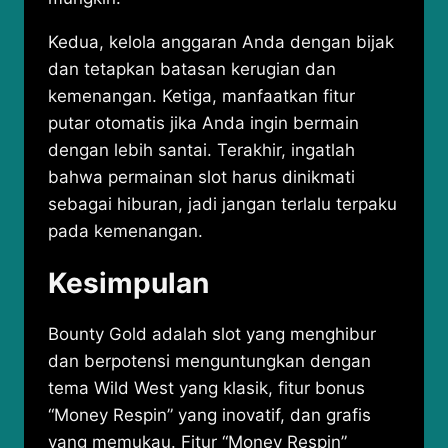
Kedua, kelola anggaran Anda dengan bijak
dan tetapkan batasan kerugian dan
kemenangan. Ketiga, manfaatkan fitur
putar otomatis jika Anda ingin bermain
dengan lebih santai. Terakhir, ingatlah
bahwa permainan slot harus dinikmati
sebagai hiburan, jadi jangan terlalu terpaku
pada kemenangan.
Kesimpulan
Bounty Gold adalah slot yang menghibur
dan berpotensi menguntungkan dengan
tema Wild West yang klasik, fitur bonus
“Money Respin” yang inovatif, dan grafis
yang memukau. Fitur “Money Respin”