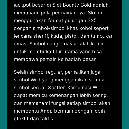
jackpot besar di Slot Bounty Gold adalah
memahami pola permainannya. Slot ini
menggunakan format gulungan 3×5
dengan simbol-simbol khas koboi seperti
lencana sheriff, kuda, pistol, dan tumpukan
emas. Simbol uang emas adalah kunci
untuk membuka fitur utama yang bisa
membawa pemain ke hadiah besar.
Selain simbol reguler, perhatikan juga
simbol Wild yang menggantikan semua
simbol kecuali Scatter. Kombinasi Wild
dapat memicu kemenangan lebih sering,
dan memahami fungsi setiap simbol akan
membantu Anda bermain dengan lebih
efektif dan taktis.