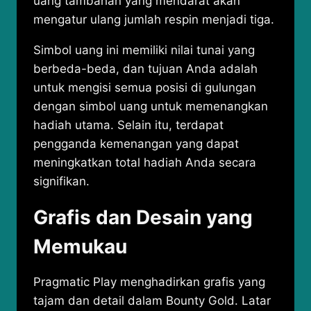
uang tambahan yang mendarat akan
mengatur ulang jumlah respin menjadi tiga.
Simbol uang ini memiliki nilai tunai yang
berbeda-beda, dan tujuan Anda adalah
untuk mengisi semua posisi di gulungan
dengan simbol uang untuk memenangkan
hadiah utama. Selain itu, terdapat
pengganda kemenangan yang dapat
meningkatkan total hadiah Anda secara
signifikan.
Grafis dan Desain yang
Memukau
Pragmatic Play menghadirkan grafis yang
tajam dan detail dalam Bounty Gold. Latar