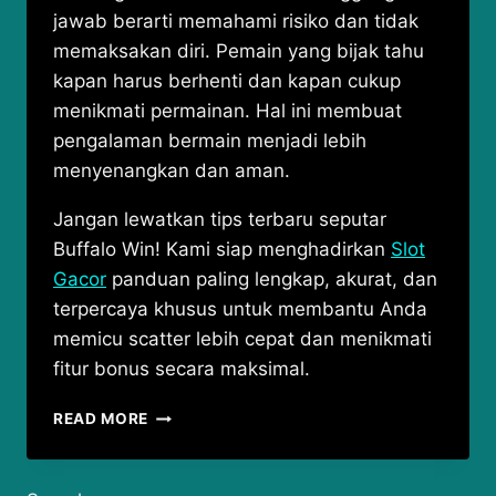
jawab berarti memahami risiko dan tidak
memaksakan diri. Pemain yang bijak tahu
kapan harus berhenti dan kapan cukup
menikmati permainan. Hal ini membuat
pengalaman bermain menjadi lebih
menyenangkan dan aman.
Jangan lewatkan tips terbaru seputar
Buffalo Win! Kami siap menghadirkan
Slot
Gacor
panduan paling lengkap, akurat, dan
terpercaya khusus untuk membantu Anda
memicu scatter lebih cepat dan menikmati
fitur bonus secara maksimal.
TIPS
READ MORE
AKURAT
MENDAPATKAN
SCATTER