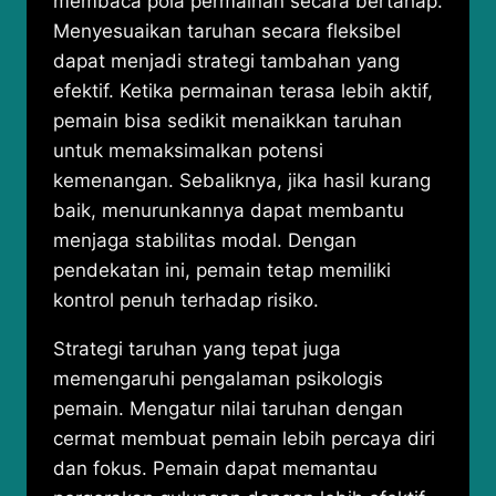
membaca pola permainan secara bertahap.
Menyesuaikan taruhan secara fleksibel
dapat menjadi strategi tambahan yang
efektif. Ketika permainan terasa lebih aktif,
pemain bisa sedikit menaikkan taruhan
untuk memaksimalkan potensi
kemenangan. Sebaliknya, jika hasil kurang
baik, menurunkannya dapat membantu
menjaga stabilitas modal. Dengan
pendekatan ini, pemain tetap memiliki
kontrol penuh terhadap risiko.
Strategi taruhan yang tepat juga
memengaruhi pengalaman psikologis
pemain. Mengatur nilai taruhan dengan
cermat membuat pemain lebih percaya diri
dan fokus. Pemain dapat memantau