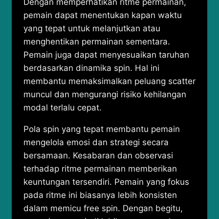
Dengan memperhatikan ritme permainan,
pemain dapat menentukan kapan waktu
yang tepat untuk melanjutkan atau
menghentikan permainan sementara.
Pemain juga dapat menyesuaikan taruhan
berdasarkan dinamika spin. Hal ini
membantu memaksimalkan peluang scatter
muncul dan mengurangi risiko kehilangan
modal terlalu cepat.
Pola spin yang tepat membantu pemain
mengelola emosi dan strategi secara
bersamaan. Kesabaran dan observasi
terhadap ritme permainan memberikan
keuntungan tersendiri. Pemain yang fokus
pada ritme ini biasanya lebih konsisten
dalam memicu free spin. Dengan begitu,