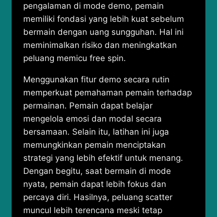
pengalaman di mode demo, pemain
memiliki fondasi yang lebih kuat sebelum
bermain dengan uang sungguhan. Hal ini
meminimalkan risiko dan meningkatkan
peluang memicu free spin.
Menggunakan fitur demo secara rutin
memperkuat pemahaman pemain terhadap
permainan. Pemain dapat belajar
mengelola emosi dan modal secara
bersamaan. Selain itu, latihan ini juga
memungkinkan pemain menciptakan
strategi yang lebih efektif untuk menang.
Dengan begitu, saat bermain di mode
nyata, pemain dapat lebih fokus dan
percaya diri. Hasilnya, peluang scatter
muncul lebih terencana meski tetap