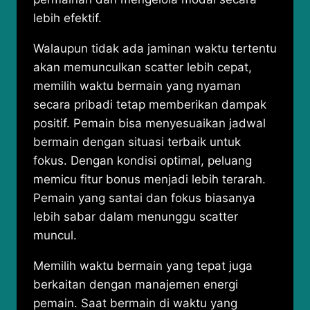
lebih efektif.
Walaupun tidak ada jaminan waktu tertentu
akan memunculkan scatter lebih cepat,
memilih waktu bermain yang nyaman
secara pribadi tetap memberikan dampak
positif. Pemain bisa menyesuaikan jadwal
bermain dengan situasi terbaik untuk
fokus. Dengan kondisi optimal, peluang
memicu fitur bonus menjadi lebih terarah.
Pemain yang santai dan fokus biasanya
lebih sabar dalam menunggu scatter
muncul.
Memilih waktu bermain yang tepat juga
berkaitan dengan manajemen energi
pemain. Saat bermain di waktu yang