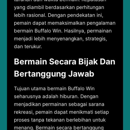
yang diambil berdasarkan perhitungan
lebih rasional. Dengan pendekatan ini,
pemain dapat memaksimalkan pengalaman
bermain Buffalo Win. Hasilnya, permainan
menjadi lebih menyenangkan, strategis,
dan terukur.
Bermain Secara Bijak Dan
Bertanggung Jawab
Tujuan utama bermain Buffalo Win
seharusnya adalah hiburan. Dengan
menjadikan permainan sebagai sarana
rekreasi, pemain dapat menikmati setiap
proses tanpa tekanan berlebihan untuk
menang. Bermain secara bertanggung