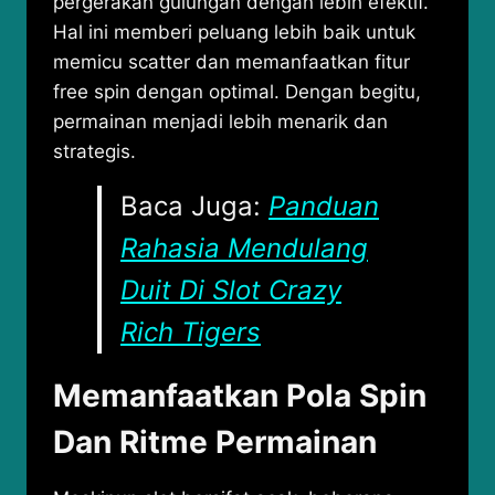
pergerakan gulungan dengan lebih efektif.
Hal ini memberi peluang lebih baik untuk
memicu scatter dan memanfaatkan fitur
free spin dengan optimal. Dengan begitu,
permainan menjadi lebih menarik dan
strategis.
Baca Juga:
Panduan
Rahasia Mendulang
Duit Di Slot Crazy
Rich Tigers
Memanfaatkan Pola Spin
Dan Ritme Permainan