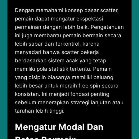
Dengan memahami konsep dasar scatter,
pemain dapat mengatur ekspektasi
permainan dengan lebih baik. Pengetahuan
ini juga membantu pemain bermain secara
lebih sabar dan terkontrol, karena
menyadari bahwa scatter bekerja
berdasarkan sistem acak yang tetap
memiliki pola statistik tertentu. Pemain
yang disiplin biasanya memiliki peluang
lebih besar untuk meraih free spin secara
konsisten. Ini menjadi fondasi penting
sebelum menerapkan strategi lanjutan atau
taruhan lebih tinggi.
Mengatur Modal Dan