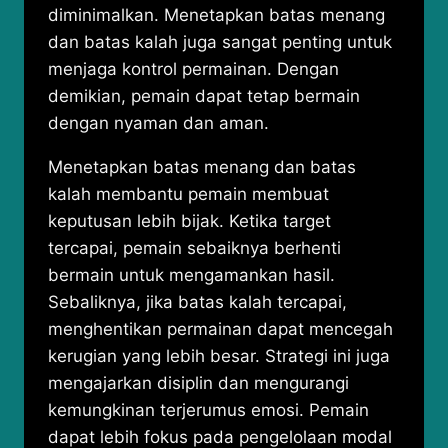
diminimalkan. Menetapkan batas menang
dan batas kalah juga sangat penting untuk
menjaga kontrol permainan. Dengan
demikian, pemain dapat tetap bermain
dengan nyaman dan aman.
Menetapkan batas menang dan batas
kalah membantu pemain membuat
keputusan lebih bijak. Ketika target
tercapai, pemain sebaiknya berhenti
bermain untuk mengamankan hasil.
Sebaliknya, jika batas kalah tercapai,
menghentikan permainan dapat mencegah
kerugian yang lebih besar. Strategi ini juga
mengajarkan disiplin dan mengurangi
kemungkinan terjerumus emosi. Pemain
dapat lebih fokus pada pengelolaan modal