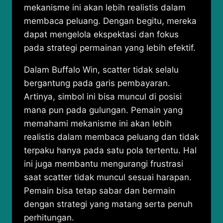
mekanisme ini akan lebih realistis dalam
membaca peluang. Dengan begitu, mereka
dapat mengelola ekspektasi dan fokus
pada strategi permainan yang lebih efektif.
Dalam Buffalo Win, scatter tidak selalu
bergantung pada garis pembayaran.
Artinya, simbol ini bisa muncul di posisi
mana pun pada gulungan. Pemain yang
memahami mekanisme ini akan lebih
realistis dalam membaca peluang dan tidak
terpaku hanya pada satu pola tertentu. Hal
ini juga membantu mengurangi frustrasi
saat scatter tidak muncul sesuai harapan.
Pemain bisa tetap sabar dan bermain
dengan strategi yang matang serta penuh
perhitungan.