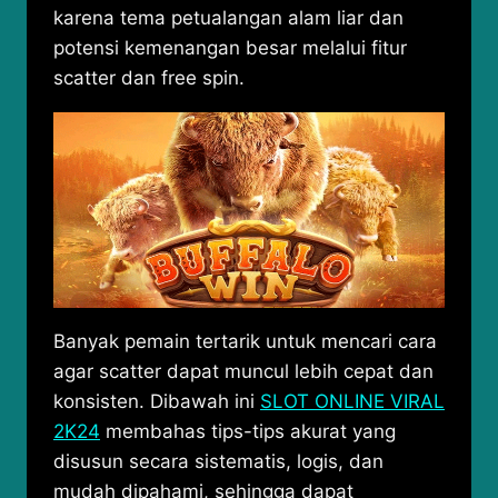
karena tema petualangan alam liar dan
potensi kemenangan besar melalui fitur
scatter dan free spin.
Banyak pemain tertarik untuk mencari cara
agar scatter dapat muncul lebih cepat dan
konsisten. Dibawah ini
SLOT ONLINE VIRAL
2K24
membahas tips-tips akurat yang
disusun secara sistematis, logis, dan
mudah dipahami, sehingga dapat