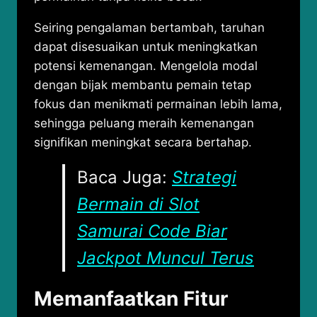
Seiring pengalaman bertambah, taruhan
dapat disesuaikan untuk meningkatkan
potensi kemenangan. Mengelola modal
dengan bijak membantu pemain tetap
fokus dan menikmati permainan lebih lama,
sehingga peluang meraih kemenangan
signifikan meningkat secara bertahap.
Baca Juga:
Strategi
Bermain di Slot
Samurai Code Biar
Jackpot Muncul Terus
Memanfaatkan Fitur