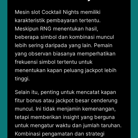
Mesin slot Cocktail Nights memiliki
karakteristik pembayaran tertentu.
Meskipun RNG menentukan hasil,
beberapa simbol dan kombinasi muncul
lebih sering daripada yang lain. Pemain
yang observan biasanya memperhatikan
frekuensi simbol tertentu untuk
menentukan kapan peluang jackpot lebih
tinggi.
Selain itu, penting untuk mencatat kapan
fitur bonus atau jackpot besar cenderung
muncul. Ini tidak menjamin kemenangan,
tetapi memberikan insight yang berguna
untuk mengatur waktu dan jumlah taruhan.
Kombinasi pengamatan dan strategi