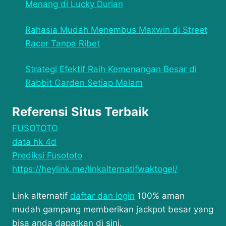
Menang di Lucky Durian
Rahasia Mudah Menembus Maxwin di Street
Racer Tanpa Ribet
Strategi Efektif Raih Kemenangan Besar di
Rabbit Garden Setiap Malam
Referensi Situs Terbaik
FUSOTOTO
data hk 4d
Prediksi Fusototo
https://heylink.me/linkalternatifwaktogel/
Link alternatif
daftar dan login
100% aman
mudah gampang memberikan jackpot besar yang
bisa anda dapatkan di sini.