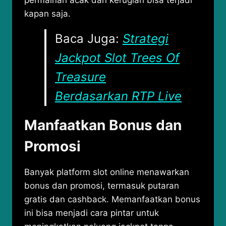
permainan acak dan kerugian bisa terjadi
kapan saja.
Baca Juga:
Strategi
Jackpot Slot Trees Of
Treasure
Berdasarkan RTP Live
Manfaatkan Bonus dan
Promosi
Banyak platform slot online menawarkan
bonus dan promosi, termasuk putaran
gratis dan cashback. Memanfaatkan bonus
ini bisa menjadi cara pintar untuk