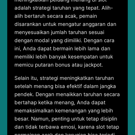
adalah strategi taruhan yang tepat. Alih-
alih bertaruh secara acak, pemain
disarankan untuk mengatur anggaran dan
menyesuaikan jumlah taruhan sesuai
dengan modal yang dimiliki. Dengan cara
ini, Anda dapat bermain lebih lama dan
memiliki lebih banyak kesempatan untuk
memicu putaran bonus atau jackpot.
Selain itu, strategi meningkatkan taruhan
setelah menang bisa efektif dalam jangka
pendek. Dengan menaikkan taruhan secara
bertahap ketika menang, Anda dapat
memaksimalkan kemenangan yang lebih
besar. Namun, penting untuk tetap disiplin
dan tidak terbawa emosi, karena slot tetap