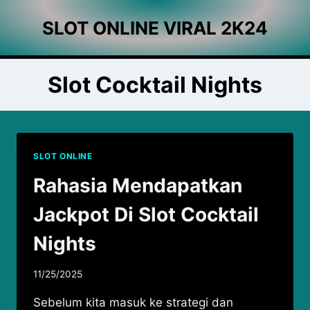
Skip
SLOT ONLINE VIRAL 2K24
to
content
Slot Cocktail Nights
SLOT ONLINE
Rahasia Mendapatkan
Jackpot Di Slot Cocktail
Nights
11/25/2025
Sebelum kita masuk ke strategi dan