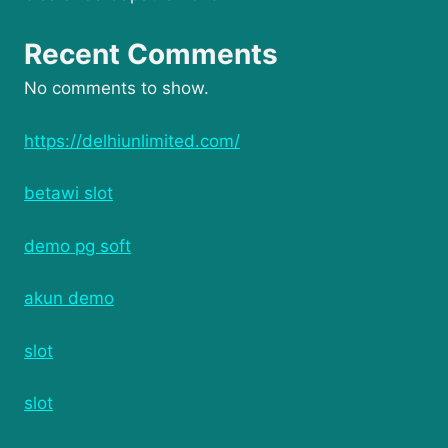
Recent Comments
No comments to show.
https://delhiunlimited.com/
betawi slot
demo pg soft
akun demo
slot
slot