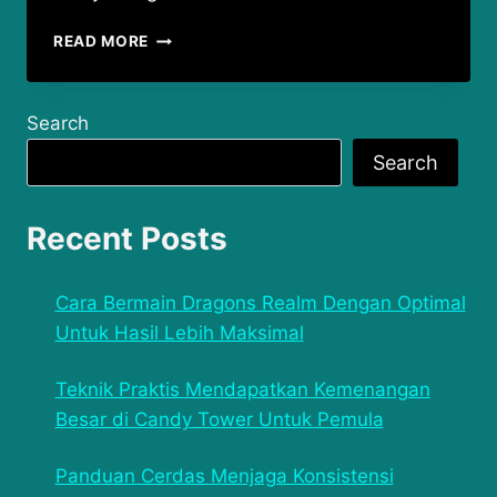
RAHASIA
READ MORE
MENDAPATKAN
JACKPOT
DI
Search
SLOT
COCKTAIL
Search
NIGHTS
Recent Posts
Cara Bermain Dragons Realm Dengan Optimal
Untuk Hasil Lebih Maksimal
Teknik Praktis Mendapatkan Kemenangan
Besar di Candy Tower Untuk Pemula
Panduan Cerdas Menjaga Konsistensi