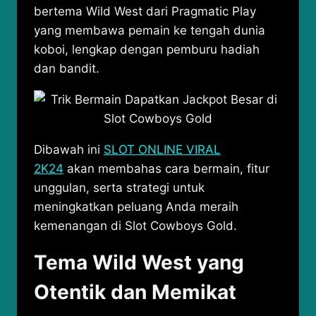
bertema Wild West dari Pragmatic Play
yang membawa pemain ke tengah dunia
koboi, lengkap dengan pemburu hadiah
dan bandit.
Dibawah ini
SLOT ONLINE VIRAL
2K24
akan membahas cara bermain, fitur
unggulan, serta strategi untuk
meningkatkan peluang Anda meraih
kemenangan di Slot Cowboys Gold.
Tema Wild West yang
Otentik dan Memikat