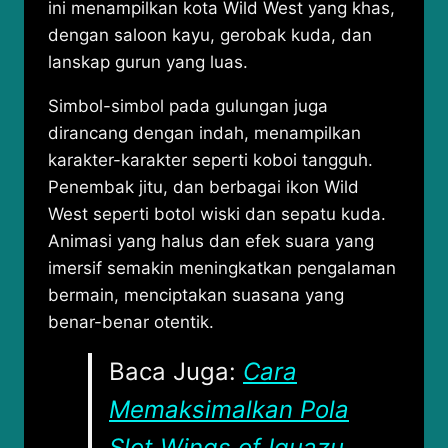
ini menampilkan kota Wild West yang khas,
dengan saloon kayu, gerobak kuda, dan
lanskap gurun yang luas.
Simbol-simbol pada gulungan juga
dirancang dengan indah, menampilkan
karakter-karakter seperti koboi tangguh.
Penembak jitu, dan berbagai ikon Wild
West seperti botol wiski dan sepatu kuda.
Animasi yang halus dan efek suara yang
imersif semakin meningkatkan pengalaman
bermain, menciptakan suasana yang
benar-benar otentik.
Baca Juga:
Cara
Memaksimalkan Pola
Slot Wings of Iguazu