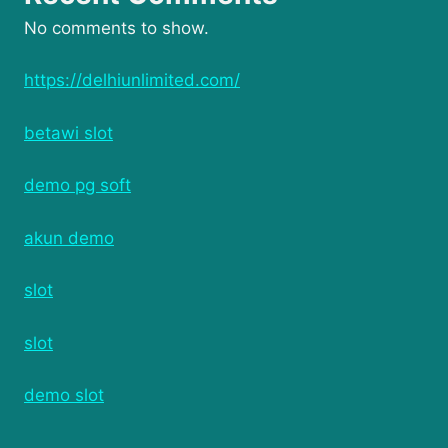
No comments to show.
https://delhiunlimited.com/
betawi slot
demo pg soft
akun demo
slot
slot
demo slot