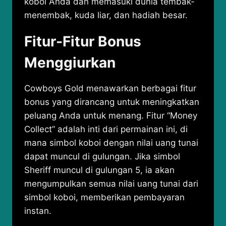
koboi Anda dan memasuki dunia tembak-
menembak, kuda liar, dan hadiah besar.
Fitur-Fitur Bonus
Menggiurkan
Cowboys Gold menawarkan berbagai fitur
bonus yang dirancang untuk meningkatkan
peluang Anda untuk menang. Fitur “Money
Collect” adalah inti dari permainan ini, di
mana simbol koboi dengan nilai uang tunai
dapat muncul di gulungan. Jika simbol
Sheriff muncul di gulungan 5, ia akan
mengumpulkan semua nilai uang tunai dari
simbol koboi, memberikan pembayaran
instan.