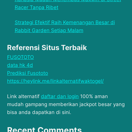
Racer Tanpa Ribet
Strategi Efektif Raih Kemenangan Besar di
Rabbit Garden Setiap Malam
Referensi Situs Terbaik
FUSOTOTO
data hk 4d
Prediksi Fusototo
https://heylink.me/linkalternatifwaktogel/
Link alternatif
daftar dan login
100% aman
mudah gampang memberikan jackpot besar yang
bisa anda dapatkan di sini.
Recent Comments