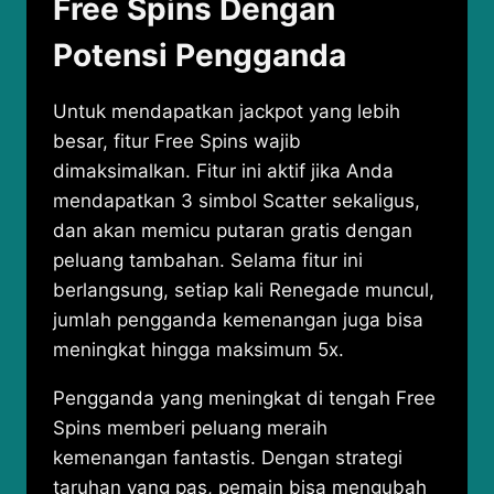
Free Spins Dengan
Potensi Pengganda
Untuk mendapatkan jackpot yang lebih
besar, fitur Free Spins wajib
dimaksimalkan. Fitur ini aktif jika Anda
mendapatkan 3 simbol Scatter sekaligus,
dan akan memicu putaran gratis dengan
peluang tambahan. Selama fitur ini
berlangsung, setiap kali Renegade muncul,
jumlah pengganda kemenangan juga bisa
meningkat hingga maksimum 5x.
Pengganda yang meningkat di tengah Free
Spins memberi peluang meraih
kemenangan fantastis. Dengan strategi
taruhan yang pas, pemain bisa mengubah