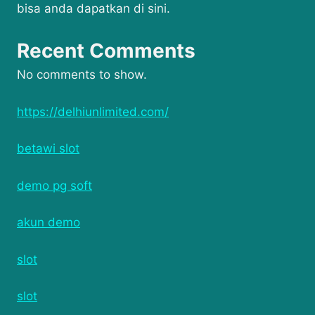
bisa anda dapatkan di sini.
Recent Comments
No comments to show.
https://delhiunlimited.com/
betawi slot
demo pg soft
akun demo
slot
slot