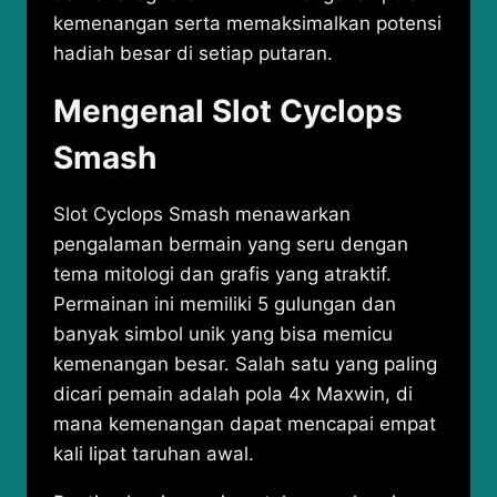
kemenangan serta memaksimalkan potensi
hadiah besar di setiap putaran.
Mengenal Slot Cyclops
Smash
Slot Cyclops Smash menawarkan
pengalaman bermain yang seru dengan
tema mitologi dan grafis yang atraktif.
Permainan ini memiliki 5 gulungan dan
banyak simbol unik yang bisa memicu
kemenangan besar. Salah satu yang paling
dicari pemain adalah pola 4x Maxwin, di
mana kemenangan dapat mencapai empat
kali lipat taruhan awal.