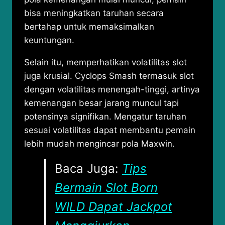
bisa meningkatkan taruhan secara
bertahap untuk memaksimalkan
keuntungan.
Selain itu, memperhatikan volatilitas slot
juga krusial. Cyclops Smash termasuk slot
dengan volatilitas menengah-tinggi, artinya
kemenangan besar jarang muncul tapi
potensinya signifikan. Mengatur taruhan
sesuai volatilitas dapat membantu pemain
lebih mudah mengincar pola Maxwin.
Baca Juga:
Tips
Bermain Slot Born
WILD Dapat Jackpot