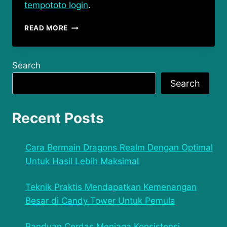
tempototo login
.
CARA
READ MORE
MUDAH
DAPATKAN
POLA
Search
4X
MAXWIN
Search
SLOT
CYCLOPS
SMASH
Recent Posts
Cara Bermain Dragons Realm Dengan Optimal
Untuk Hasil Lebih Maksimal
Teknik Praktis Mendapatkan Kemenangan
Besar di Candy Tower Untuk Pemula
Panduan Cerdas Menjaga Konsistensi