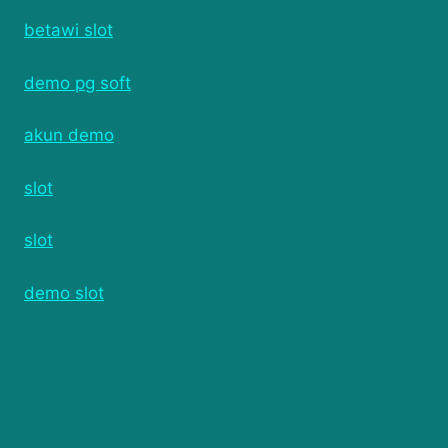
betawi slot
demo pg soft
akun demo
slot
slot
demo slot