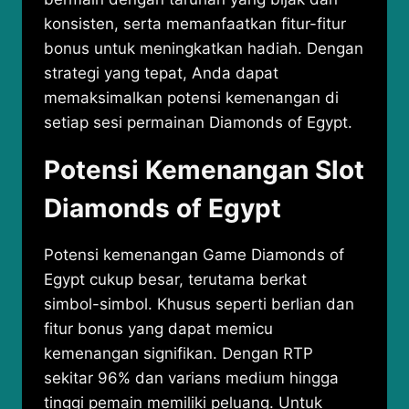
konsisten, serta memanfaatkan fitur-fitur
bonus untuk meningkatkan hadiah. Dengan
strategi yang tepat, Anda dapat
memaksimalkan potensi kemenangan di
setiap sesi permainan Diamonds of Egypt.
Potensi Kemenangan Slot
Diamonds of Egypt
Potensi kemenangan Game Diamonds of
Egypt cukup besar, terutama berkat
simbol-simbol. Khusus seperti berlian dan
fitur bonus yang dapat memicu
kemenangan signifikan. Dengan RTP
sekitar 96% dan varians medium hingga
tinggi pemain memiliki peluang. Untuk