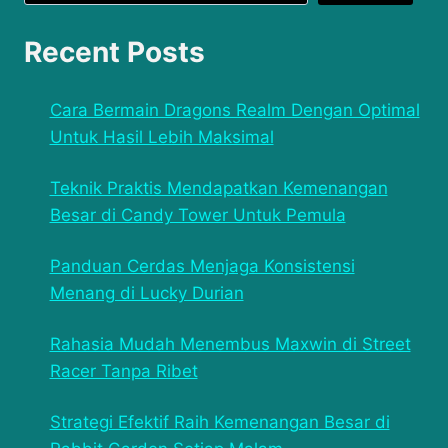
EGYPT
Recent Posts
Cara Bermain Dragons Realm Dengan Optimal
Untuk Hasil Lebih Maksimal
Teknik Praktis Mendapatkan Kemenangan
Besar di Candy Tower Untuk Pemula
Panduan Cerdas Menjaga Konsistensi
Menang di Lucky Durian
Rahasia Mudah Menembus Maxwin di Street
Racer Tanpa Ribet
Strategi Efektif Raih Kemenangan Besar di