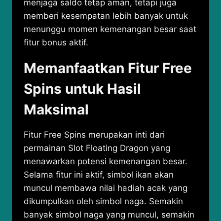
menjaga saldo tetap aman, tetapi juga
memberi kesempatan lebih banyak untuk
menunggu momen kemenangan besar saat
fitur bonus aktif.
Memanfaatkan Fitur Free
Spins untuk Hasil
Maksimal
Fitur Free Spins merupakan inti dari
permainan Slot Floating Dragon yang
menawarkan potensi kemenangan besar.
Selama fitur ini aktif, simbol ikan akan
muncul membawa nilai hadiah acak yang
dikumpulkan oleh simbol naga. Semakin
banyak simbol naga yang muncul, semakin