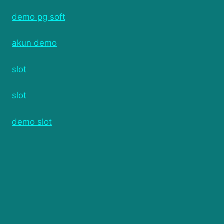
demo pg soft
akun demo
slot
slot
demo slot
© 2026
SLOT ONLINE VIRAL 2K24