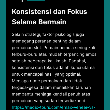
Konsistensi dan Fokus
Selama Bermain
Selain strategi, faktor psikologis juga
memegang peranan penting dalam
permainan slot. Pemain pemula sering kali
terburu-buru atau mudah terpancing emosi
setelah beberapa kali kalah. Padahal,
konsistensi dan fokus adalah kunci utama
untuk mencapai hasil yang optimal.
Menjaga ritme permainan dan tidak
tergesa-gesa dalam menaikkan taruhan
membantu menjaga kendali penuh atas
permainan yang sudah tersediakan di
https://medic-tours.com/emax-veneer-vs-