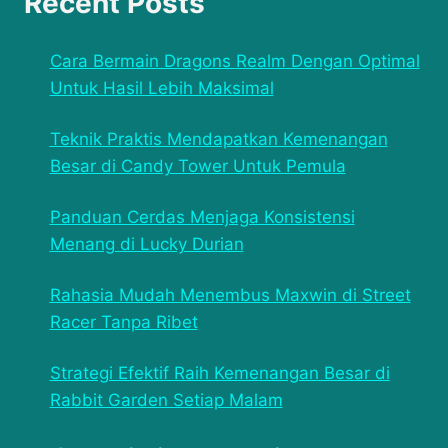
Recent Posts
Cara Bermain Dragons Realm Dengan Optimal
Untuk Hasil Lebih Maksimal
Teknik Praktis Mendapatkan Kemenangan
Besar di Candy Tower Untuk Pemula
Panduan Cerdas Menjaga Konsistensi
Menang di Lucky Durian
Rahasia Mudah Menembus Maxwin di Street
Racer Tanpa Ribet
Strategi Efektif Raih Kemenangan Besar di
Rabbit Garden Setiap Malam