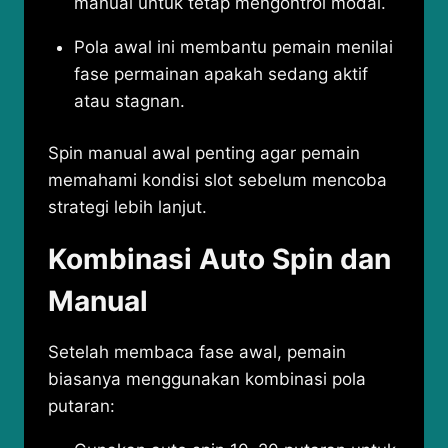
manual untuk tetap mengontrol modal.
Pola awal ini membantu pemain menilai
fase permainan apakah sedang aktif
atau stagnan.
Spin manual awal penting agar pemain
memahami kondisi slot sebelum mencoba
strategi lebih lanjut.
Kombinasi Auto Spin dan
Manual
Setelah membaca fase awal, pemain
biasanya menggunakan kombinasi pola
putaran: