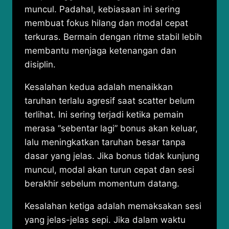
muncul. Padahal, kebiasaan ini sering
membuat fokus hilang dan modal cepat
terkuras. Bermain dengan ritme stabil lebih
membantu menjaga ketenangan dan
disiplin.
Kesalahan kedua adalah menaikkan
taruhan terlalu agresif saat scatter belum
terlihat. Ini sering terjadi ketika pemain
merasa “sebentar lagi” bonus akan keluar,
lalu meningkatkan taruhan besar tanpa
dasar yang jelas. Jika bonus tidak kunjung
muncul, modal akan turun cepat dan sesi
berakhir sebelum momentum datang.
Kesalahan ketiga adalah memaksakan sesi
yang jelas-jelas sepi. Jika dalam waktu