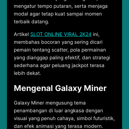
mengatur tempo putaran, serta menjaga
modal agar tetap kuat sampai momen
terbaik datang.
Artikel
SLOT ONLINE VIRAL 2K24
ini,
membahas bocoran yang sering dicari
pemain tentang scatter, pola permainan
yang dianggap paling efektif, dan strategi
sederhana agar peluang jackpot terasa
lebih dekat.
Mengenal Galaxy Miner
Galaxy Miner mengusung tema
penambangan di luar angkasa dengan
visual yang penuh cahaya, simbol futuristik,
dan efek animasi yang terasa modern.