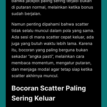
bahwa jackpot paling sering terjadi bukan
di putaran normal, melainkan ketika bonus
sudah berjalan.
Namun penting dipahami bahwa scatter
tidak selalu muncul dalam pola yang sama.
Ada sesi di mana scatter cepat keluar, ada
juga yang butuh waktu lebih lama. Karena
itu, bocoran yang paling berguna bukan
sekadar “angka pasti”, melainkan cara
membaca momentum, mengatur putaran,
dan menjaga modal agar tetap siap ketika
scatter akhirnya muncul.
Bocoran Scatter Paling
Sering Keluar