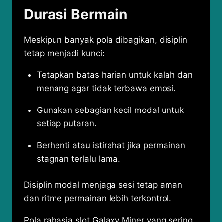
Durasi Bermain
Meskipun banyak pola dibagikan, disiplin
tetap menjadi kunci:
Tetapkan batas harian untuk kalah dan
menang agar tidak terbawa emosi.
Gunakan sebagian kecil modal untuk
setiap putaran.
Berhenti atau istirahat jika permainan
stagnan terlalu lama.
Disiplin modal menjaga sesi tetap aman
dan ritme permainan lebih terkontrol.
Pola rahasia slot Galaxy Miner yang sering