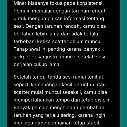
Miner biasanya fokus pada konsistensi.
Pemain memulai dengan taruhan rendah
untuk mengumpulkan informasi tentang
sesi. Dengan taruhan rendah, kamu bisa
bertahan lebih lama dan tidak terlalu
terbebani ketika scatter belum muncul.
Tahap awal ini penting karena banyak
jackpot besar justru muncul setelah sesi
berjalan cukup lama.
Setelah tanda-tanda sesi ramai terlihat,
seperti kemenangan kecil beruntun atau
scatter mulai muncul sesekali, kamu bisa
mempertahankan tempo dan tetap disiplin.
Banyak pemain menghindari perubahan
taruhan yang terlalu sering, karena ingin
menjaga ritme permainan tetap stabil.