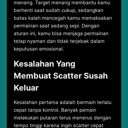
menang. Target menang membantu kamu
berhenti saat sudah cukup, sedangkan
batas kalah mencegah kamu memaksakan
permainan saat sedang sepi. Dengan
aturan ini, kamu bisa menjaga permainan
tetap nyaman dan tidak terjebak dalam
keputusan emosional.
Kesalahan Yang
Membuat Scatter Susah
Keluar
Kesalahan pertama adalah bermain terlalu
cepat tanpa kontrol. Banyak pemain
melakukan putaran terus menerus dengan
tempo tinggi karena ingin scatter cepat