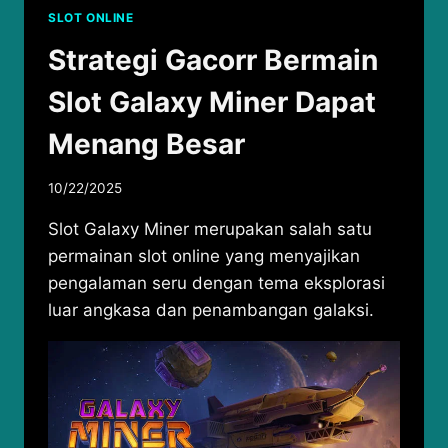
YANG
SLOT ONLINE
SERING
KASIH
Strategi Gacorr Bermain
SCATTER
BERUNTUN
Slot Galaxy Miner Dapat
Menang Besar
10/22/2025
Slot Galaxy Miner merupakan salah satu
permainan slot online yang menyajikan
pengalaman seru dengan tema eksplorasi
luar angkasa dan penambangan galaksi.