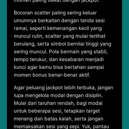
momen paling dekat dengan jackpot.
Bocoran scatter paling sering keluar
umumnya berkaitan dengan tanda sesi
ramai, seperti kemenangan kecil yang
muncul rutin, scatter yang mulai terlihat
berulang, serta simbol bernilai tinggi yang
sering muncul. Pola bermain yang stabil,
tempo terukur, dan kesabaran menjadi
kunci agar kamu bisa bertahan sampai
momen bonus benar-benar aktif.
Agar peluang jackpot lebih terbuka, jangan
lupa mengelola modal dengan disiplin.
Mulai dari taruhan rendah, bagi modal
untuk beberapa sesi, tetapkan target
menang dan batas kalah, serta jangan
memaksakan sesi yang sepi. Yuk, pantau