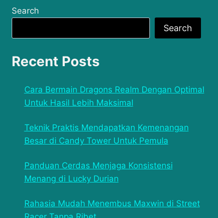
DI
Search
SLOT
GATES
Search
OF
GATOT
KACA
Recent Posts
1000
Cara Bermain Dragons Realm Dengan Optimal
Untuk Hasil Lebih Maksimal
Teknik Praktis Mendapatkan Kemenangan
Besar di Candy Tower Untuk Pemula
Panduan Cerdas Menjaga Konsistensi
Menang di Lucky Durian
Rahasia Mudah Menembus Maxwin di Street
Racer Tanpa Ribet