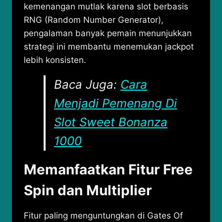
kemenangan mutlak karena slot berbasis
RNG (Random Number Generator),
pengalaman banyak pemain menunjukkan
strategi ini membantu menemukan jackpot
lebih konsisten.
Baca Juga:
Cara
Menjadi Pemenang Di
Slot Sweet Bonanza
1000
Memanfaatkan Fitur Free
Spin dan Multiplier
Fitur paling menguntungkan di Gates Of