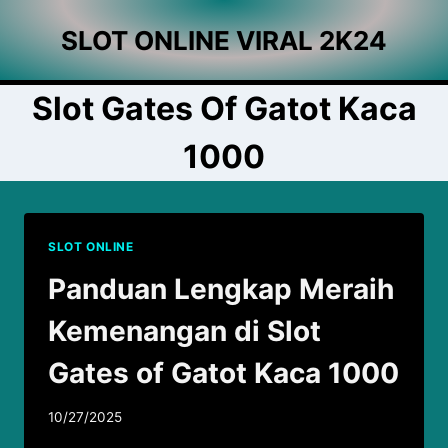
Skip
SLOT ONLINE VIRAL 2K24
to
content
Slot Gates Of Gatot Kaca
1000
SLOT ONLINE
Panduan Lengkap Meraih
Kemenangan di Slot
Gates of Gatot Kaca 1000
10/27/2025