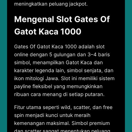
meningkatkan peluang jackpot.
Mengenal Slot Gates Of
Gatot Kaca 1000
Gates Of Gatot Kaca 1000 adalah slot
online dengan 5 gulungan dan 3–4 baris
simbol, menampilkan Gatot Kaca dan
karakter legenda lain, simbol senjata, dan
ikon mitologi Jawa. Slot ini memiliki sistem
payline fleksibel yang memungkinkan
ribuan cara menang di setiap putaran.
Fitur utama seperti wild, scatter, dan free
spin menjadi kunci untuk meraih
kemenangan maksimal. Simbol premium
dan scatter sangat menentukan peluang