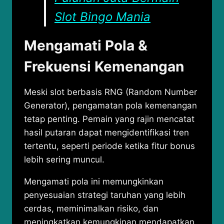
Slot Bingo Mania
Mengamati Pola &
Frekuensi Kemenangan
Meski slot berbasis RNG (Random Number
Generator), pengamatan pola kemenangan
tetap penting. Pemain yang rajin mencatat
hasil putaran dapat mengidentifikasi tren
tertentu, seperti periode ketika fitur bonus
lebih sering muncul.
Mengamati pola ini memungkinkan
penyesuaian strategi taruhan yang lebih
cerdas, meminimalkan risiko, dan
meningkatkan kemungkinan mendapatkan