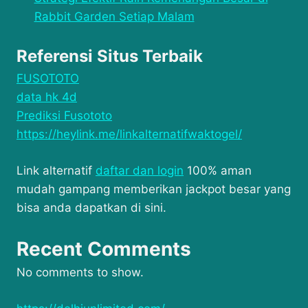
Rabbit Garden Setiap Malam
Referensi Situs Terbaik
FUSOTOTO
data hk 4d
Prediksi Fusototo
https://heylink.me/linkalternatifwaktogel/
Link alternatif
daftar dan login
100% aman
mudah gampang memberikan jackpot besar yang
bisa anda dapatkan di sini.
Recent Comments
No comments to show.