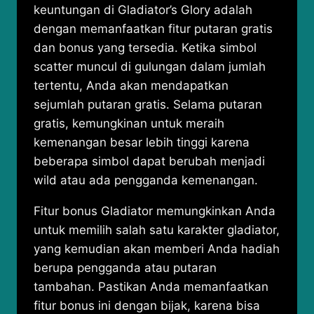
keuntungan di Gladiator’s Glory adalah
dengan memanfaatkan fitur putaran gratis
dan bonus yang tersedia. Ketika simbol
scatter muncul di gulungan dalam jumlah
tertentu, Anda akan mendapatkan
sejumlah putaran gratis. Selama putaran
gratis, kemungkinan untuk meraih
kemenangan besar lebih tinggi karena
beberapa simbol dapat berubah menjadi
wild atau ada pengganda kemenangan.
Fitur bonus Gladiator memungkinkan Anda
untuk memilih salah satu karakter gladiator,
yang kemudian akan memberi Anda hadiah
berupa pengganda atau putaran
tambahan. Pastikan Anda memanfaatkan
fitur bonus ini dengan bijak, karena bisa