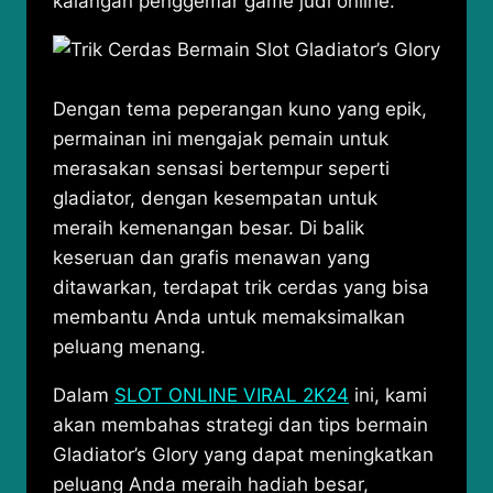
kalangan penggemar game judi online.
Dengan tema peperangan kuno yang epik,
permainan ini mengajak pemain untuk
merasakan sensasi bertempur seperti
gladiator, dengan kesempatan untuk
meraih kemenangan besar. Di balik
keseruan dan grafis menawan yang
ditawarkan, terdapat trik cerdas yang bisa
membantu Anda untuk memaksimalkan
peluang menang.
Dalam
SLOT ONLINE VIRAL 2K24
ini, kami
akan membahas strategi dan tips bermain
Gladiator’s Glory yang dapat meningkatkan
peluang Anda meraih hadiah besar,