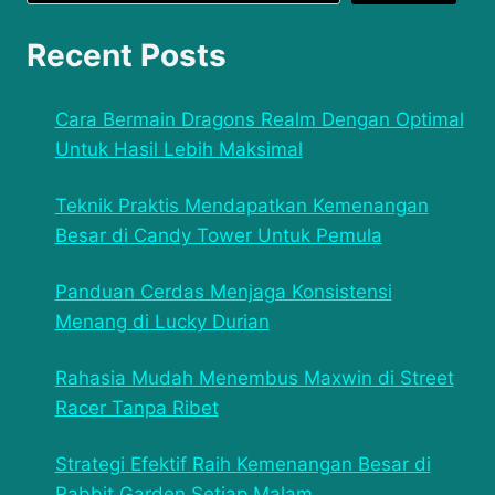
Recent Posts
Cara Bermain Dragons Realm Dengan Optimal
Untuk Hasil Lebih Maksimal
Teknik Praktis Mendapatkan Kemenangan
Besar di Candy Tower Untuk Pemula
Panduan Cerdas Menjaga Konsistensi
Menang di Lucky Durian
Rahasia Mudah Menembus Maxwin di Street
Racer Tanpa Ribet
Strategi Efektif Raih Kemenangan Besar di
Rabbit Garden Setiap Malam