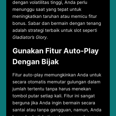
dengan volatilitas tinggi, Anda perlu
menunggu saat yang tepat untuk
meningkatkan taruhan atau memicu fitur
bonus. Sabar dan bermain dengan tenang
adalah strategi terbaik untuk slot seperti
Gladiator’s Glory
.
Gunakan Fitur Auto-Play
Dengan Bijak
Fitur auto-play memungkinkan Anda untuk
secara otomatis memutar gulungan dalam
jumlah tertentu tanpa harus menekan
tombol putar setiap kali. Fitur ini sangat
berguna jika Anda ingin bermain secara
santai atau tanpa gangguan, namun, Anda