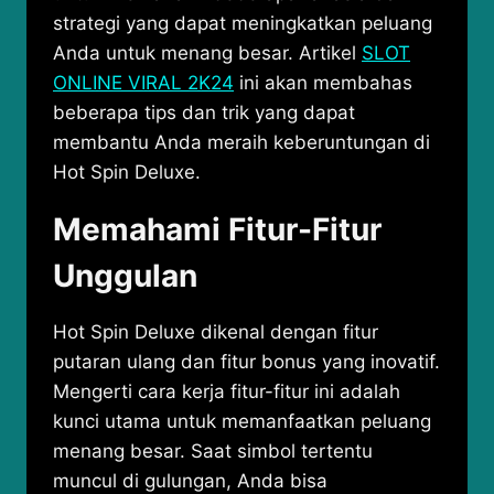
strategi yang dapat meningkatkan peluang
Anda untuk menang besar. Artikel
SLOT
ONLINE VIRAL 2K24
ini akan membahas
beberapa tips dan trik yang dapat
membantu Anda meraih keberuntungan di
Hot Spin Deluxe.
Memahami Fitur-Fitur
Unggulan
Hot Spin Deluxe dikenal dengan fitur
putaran ulang dan fitur bonus yang inovatif.
Mengerti cara kerja fitur-fitur ini adalah
kunci utama untuk memanfaatkan peluang
menang besar. Saat simbol tertentu
muncul di gulungan, Anda bisa