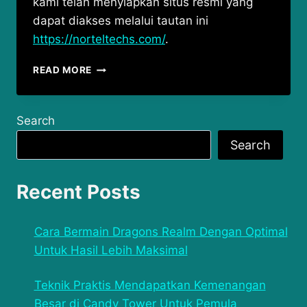
kami telah menyiapkan situs resmi yang
dapat diakses melalui tautan ini
https://norteltechs.com/
.
RAHASIA
READ MORE
MENANG
BESAR
BERMAIN
Search
DI
SLOT
Search
HOT
SPIN
DELUXE
Recent Posts
Cara Bermain Dragons Realm Dengan Optimal
Untuk Hasil Lebih Maksimal
Teknik Praktis Mendapatkan Kemenangan
Besar di Candy Tower Untuk Pemula