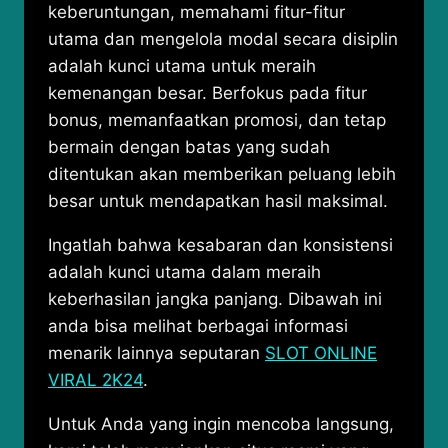
keberuntungan, memahami fitur-fitur
utama dan mengelola modal secara disiplin
adalah kunci utama untuk meraih
kemenangan besar. Berfokus pada fitur
bonus, memanfaatkan promosi, dan tetap
bermain dengan batas yang sudah
ditentukan akan memberikan peluang lebih
besar untuk mendapatkan hasil maksimal.
Ingatlah bahwa kesabaran dan konsistensi
adalah kunci utama dalam meraih
keberhasilan jangka panjang. Dibawah ini
anda bisa melihat berbagai informasi
menarik lainnya seputaran
SLOT ONLINE
VIRAL 2K24
.
Untuk Anda yang ingin mencoba langsung,