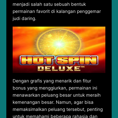
menjadi salah satu sebuah bentuk
permainan favorit di kalangan penggemar
judi daring.
Dengan grafis yang menarik dan fitur
bonus yang menggiurkan, permainan ini
menawarkan peluang besar untuk meraih
kemenangan besar. Namun, agar bisa
memaksimalkan peluang tersebut, penting
untuk memahami beberapa rahasia dan