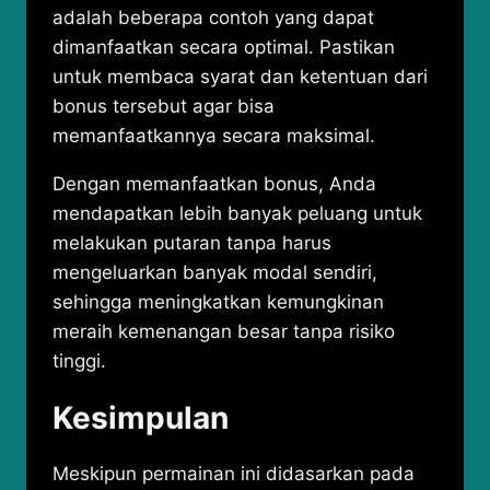
adalah beberapa contoh yang dapat
dimanfaatkan secara optimal. Pastikan
untuk membaca syarat dan ketentuan dari
bonus tersebut agar bisa
memanfaatkannya secara maksimal.
Dengan memanfaatkan bonus, Anda
mendapatkan lebih banyak peluang untuk
melakukan putaran tanpa harus
mengeluarkan banyak modal sendiri,
sehingga meningkatkan kemungkinan
meraih kemenangan besar tanpa risiko
tinggi.
Kesimpulan
Meskipun permainan ini didasarkan pada