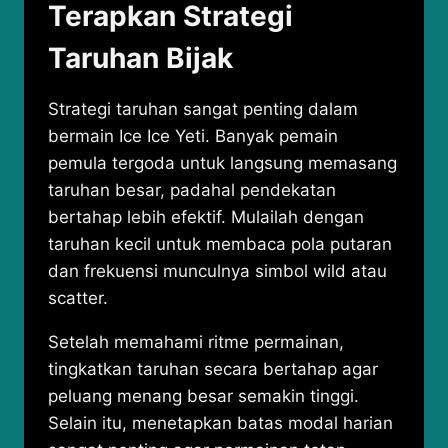
Terapkan Strategi
Taruhan Bijak
Strategi taruhan sangat penting dalam
bermain Ice Ice Yeti. Banyak pemain
pemula tergoda untuk langsung memasang
taruhan besar, padahal pendekatan
bertahap lebih efektif. Mulailah dengan
taruhan kecil untuk membaca pola putaran
dan frekuensi munculnya simbol wild atau
scatter.
Setelah memahami ritme permainan,
tingkatkan taruhan secara bertahap agar
peluang menang besar semakin tinggi.
Selain itu, menetapkan batas modal harian