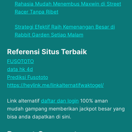
Rahasia Mudah Menembus Maxwin di Street
Racer Tanpa Ribet
Strategi Efektif Raih Kemenangan Besar di
Rabbit Garden Setiap Malam
Referensi Situs Terbaik
FUSOTOTO
data hk 4d
Prediksi Fusototo
https://heylink.me/linkalternatifwaktogel/
Link alternatif
daftar dan login
100% aman
mudah gampang memberikan jackpot besar yang
bisa anda dapatkan di sini.