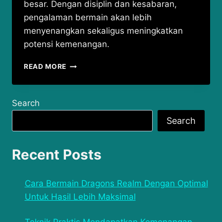
besar. Dengan disiplin dan kesabaran,
pengalaman bermain akan lebih
menyenangkan sekaligus meningkatkan
potensi kemenangan.
TIPS
READ MORE
BERMAIN
SLOT
MAFIA
Search
MAYHEM
AGAR
Search
SELALU
MENANG
Recent Posts
Cara Bermain Dragons Realm Dengan Optimal
Untuk Hasil Lebih Maksimal
Teknik Praktis Mendapatkan Kemenangan