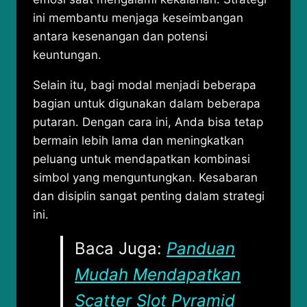
ini membantu menjaga keseimbangan
antara kesenangan dan potensi
keuntungan.
Selain itu, bagi modal menjadi beberapa
bagian untuk digunakan dalam beberapa
putaran. Dengan cara ini, Anda bisa tetap
bermain lebih lama dan meningkatkan
peluang untuk mendapatkan kombinasi
simbol yang menguntungkan. Kesabaran
dan disiplin sangat penting dalam strategi
ini.
Baca Juga:
Panduan
Mudah Mendapatkan
Scatter Slot Pyramid