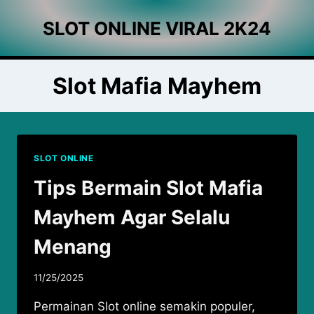
Skip
SLOT ONLINE VIRAL 2K24
to
content
Slot Mafia Mayhem
SLOT ONLINE
Tips Bermain Slot Mafia
Mayhem Agar Selalu
Menang
11/25/2025
Permainan Slot online semakin populer,