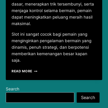
dasar, menerapkan trik tersembunyi, serta
menjaga kontrol selama bermain, pemain
dapat meningkatkan peluang meraih hasil
maksimal.
Slot ini sangat cocok bagi pemain yang
menginginkan pengalaman bermain yang
dinamis, penuh strategi, dan berpotensi
memberikan kemenangan besar kapan
saja.
TRIK
READ MORE
TERSEMBUNYI
SLOT
MARVELOUS
Search
FURLONGS
Search