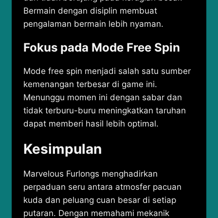
Bermain dengan disiplin membuat
pengalaman bermain lebih nyaman.
Fokus pada Mode Free Spin
Mode free spin menjadi salah satu sumber
kemenangan terbesar di game ini.
Menunggu momen ini dengan sabar dan
tidak terburu-buru meningkatkan taruhan
dapat memberi hasil lebih optimal.
Kesimpulan
Marvelous Furlongs menghadirkan
perpaduan seru antara atmosfer pacuan
kuda dan peluang cuan besar di setiap
putaran. Dengan memahami mekanik